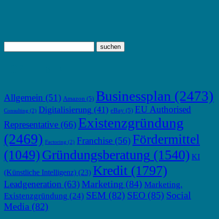
TOP THEMEN
Businessplan
(2473)
Allgemein
(51)
Amazon
(5)
EU Authorised
Digitalisierung
(41)
eBay
(5)
Consulting
(2)
Existenzgründung
Representative
(66)
(2469)
Fördermittel
Franchise
(56)
Factoring
(2)
Gründungsberatung
(1540)
(1049)
KI
Kredit
(1797)
(Künstliche Intelligenz)
(23)
Marketing
(84)
Leadgeneration
(63)
Marketing.
SEM
(82)
SEO
(85)
Social
Existenzgründung
(24)
Media
(82)