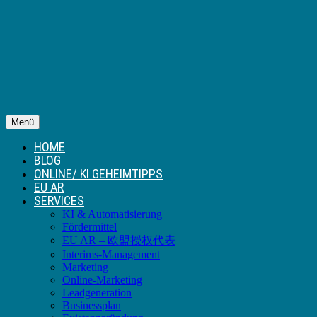
Menü
HOME
BLOG
ONLINE/ KI GEHEIMTIPPS
EU AR
SERVICES
KI & Automatisierung
Fördermittel
EU AR – 欧盟授权代表
Interims-Management
Marketing
Online-Marketing
Leadgeneration
Businessplan