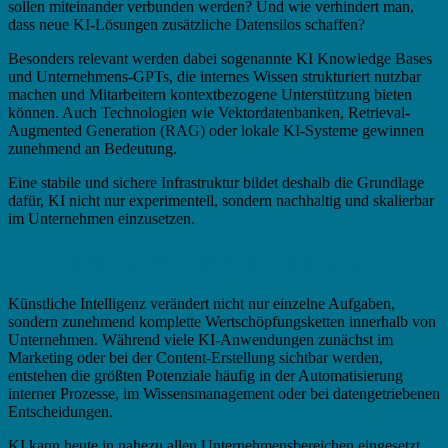
sollen miteinander verbunden werden? Und wie verhindert man,
dass neue KI-Lösungen zusätzliche Datensilos schaffen?
Besonders relevant werden dabei sogenannte KI Knowledge Bases
und Unternehmens-GPTs, die internes Wissen strukturiert nutzbar
machen und Mitarbeitern kontextbezogene Unterstützung bieten
können. Auch Technologien wie Vektordatenbanken, Retrieval-
Augmented Generation (RAG) oder lokale KI-Systeme gewinnen
zunehmend an Bedeutung.
Eine stabile und sichere Infrastruktur bildet deshalb die Grundlage
dafür, KI nicht nur experimentell, sondern nachhaltig und skalierbar
im Unternehmen einzusetzen.
KI entlang der Wertschöpfungskette
Künstliche Intelligenz verändert nicht nur einzelne Aufgaben,
sondern zunehmend komplette Wertschöpfungsketten innerhalb von
Unternehmen. Während viele KI-Anwendungen zunächst im
Marketing oder bei der Content-Erstellung sichtbar werden,
entstehen die größten Potenziale häufig in der Automatisierung
interner Prozesse, im Wissensmanagement oder bei datengetriebenen
Entscheidungen.
KI kann heute in nahezu allen Unternehmensbereichen eingesetzt