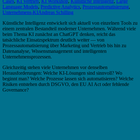
Cases
,
KI Vertrieb
,
KI Workshop
,
Künstliche Intelligenz
,
Large
Language Models
,
Predictive Analytics
,
Prozessautomatisierung
,
Unternehmens-KI
Andreas Schilling
Künstliche Intelligenz entwickelt sich aktuell von einzelnen Tools zu
einem zentralen Bestandteil moderner Unternehmen. Während viele
beim Thema KI zunächst an ChatGPT denken, reicht das
tatsächliche Einsatzspektrum deutlich weiter — von
Prozessautomatisierung über Marketing und Vertrieb bis hin zu
Datenanalyse, Wissensmanagement und intelligenten
Unternehmensprozessen.
Gleichzeitig stehen viele Unternehmen vor denselben
Herausforderungen: Welche KI-Lösungen sind sinnvoll? Wo
beginnt man? Welche Prozesse lassen sich automatisieren? Welche
Risiken entstehen durch DSGVO, den EU AI Act oder fehlende
Governance?