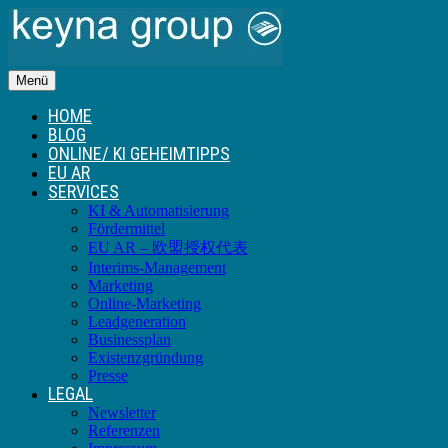
Menü
HOME
BLOG
ONLINE/ KI GEHEIMTIPPS
EU AR
SERVICES
KI & Automatisierung
Fördermittel
EU AR – 欧盟授权代表
Interims-Management
Marketing
Online-Marketing
Leadgeneration
Businessplan
Existenzgründung
Presse
LEGAL
Newsletter
Referenzen