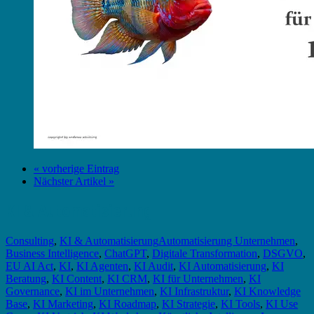
« vorherige Eintrag
Nächster Artikel »
KI & Automatisierung
Consulting
,
KI & Automatisierung
Automatisierung Unternehmen
,
Business Intelligence
,
ChatGPT
,
Digitale Transformation
,
DSGVO
,
EU AI Act
,
KI
,
KI Agenten
,
KI Audit
,
KI Automatisierung
,
KI
Beratung
,
KI Content
,
KI CRM
,
KI für Unternehmen
,
KI
Governance
,
KI im Unternehmen
,
KI Infrastruktur
,
KI Knowledge
Base
,
KI Marketing
,
KI Roadmap
,
KI Strategie
,
KI Tools
,
KI Use