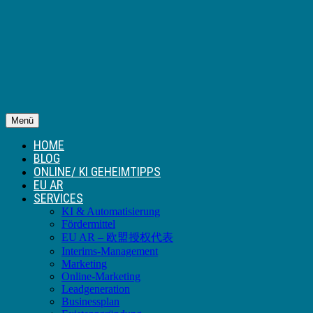
Menü
HOME
BLOG
ONLINE/ KI GEHEIMTIPPS
EU AR
SERVICES
KI & Automatisierung
Fördermittel
EU AR – 欧盟授权代表
Interims-Management
Marketing
Online-Marketing
Leadgeneration
Businessplan