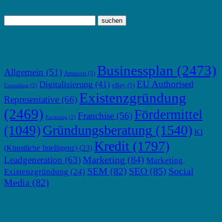
TOP THEMEN
Businessplan
(2473)
Allgemein
(51)
Amazon
(5)
EU Authorised
Digitalisierung
(41)
eBay
(5)
Consulting
(2)
Existenzgründung
Representative
(66)
(2469)
Fördermittel
Franchise
(56)
Factoring
(2)
Gründungsberatung
(1540)
(1049)
KI
Kredit
(1797)
(Künstliche Intelligenz)
(23)
Marketing
(84)
Leadgeneration
(63)
Marketing.
SEM
(82)
SEO
(85)
Social
Existenzgründung
(24)
Media
(82)