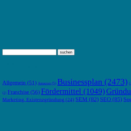
TOP THEMEN
Businessplan
(2473)
Allgemein
(51)
Amazon
(5)
C
Gründu
Fördermittel
(1049)
Franchise
(56)
(2)
SEM
(82)
SEO
(85)
So
Marketing. Existenzgründung
(24)