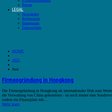
Existenzgründung
Presse
LEGAL
Newsletter
Referenzen
Impressum
Datenschutz
Monats-Archive:
Juni 2021
HOME
2021
Juni
Firmengründung in Hongkong
Die Firmengründung in Hongkong als internationaler Hub zum Werterh
die Verwaltung von China gekommen - ist noch immer eine Sonderverw
zudem ein Finanzplatz mit…
Mehr lesen