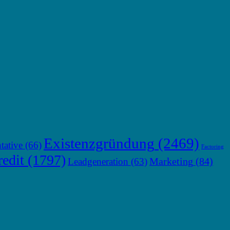
Existenzgründung
(2469)
tative
(66)
Factoring
edit
(1797)
Marketing
(84)
Leadgeneration
(63)