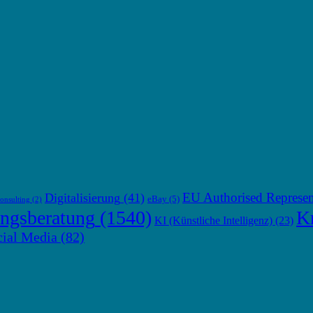
EU Authorised Represen
Digitalisierung
(41)
eBay
(5)
onsulting
(2)
ngsberatung
(1540)
Kr
KI (Künstliche Intelligenz)
(23)
cial Media
(82)