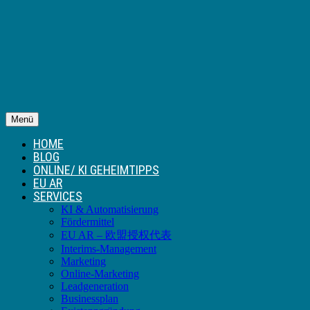
Menü
HOME
BLOG
ONLINE/ KI GEHEIMTIPPS
EU AR
SERVICES
KI & Automatisierung
Fördermittel
EU AR – 欧盟授权代表
Interims-Management
Marketing
Online-Marketing
Leadgeneration
Businessplan