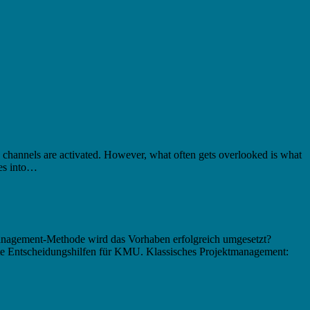
n channels are activated. However, what often gets overlooked is what
mes into…
tmanagement-Methode wird das Vorhaben erfolgreich umgesetzt?
rete Entscheidungshilfen für KMU. Klassisches Projektmanagement: