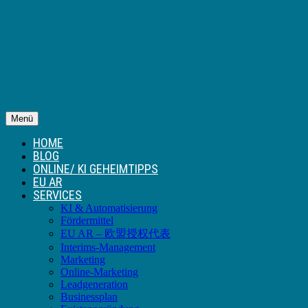
Menü
HOME
BLOG
ONLINE/ KI GEHEIMTIPPS
EU AR
SERVICES
KI & Automatisierung
Fördermittel
EU AR – 欧盟授权代表
Interims-Management
Marketing
Online-Marketing
Leadgeneration
Businessplan