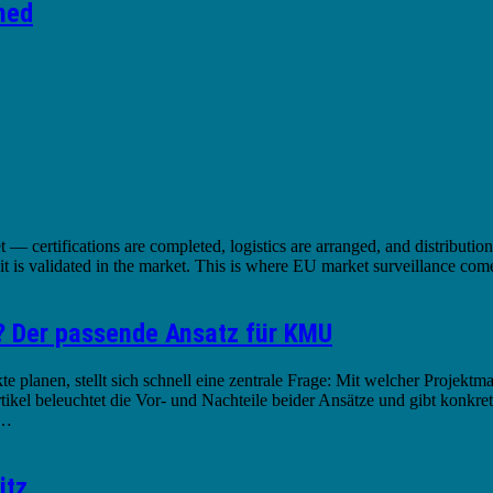
ned
 certifications are completed, logistics are arranged, and distributio
 it is validated in the market. This is where EU market surveillance co
? Der passende Ansatz für KMU
 planen, stellt sich schnell eine zentrale Frage: Mit welcher Projek
tikel beleuchtet die Vor- und Nachteile beider Ansätze und gibt konk
h…
itz