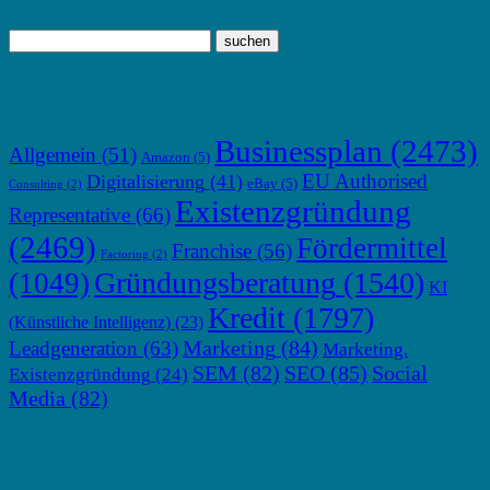
TOP THEMEN
Businessplan
(2473)
Allgemein
(51)
Amazon
(5)
EU Authorised
Digitalisierung
(41)
eBay
(5)
Consulting
(2)
Existenzgründung
Representative
(66)
(2469)
Fördermittel
Franchise
(56)
Factoring
(2)
Gründungsberatung
(1540)
(1049)
KI
Kredit
(1797)
(Künstliche Intelligenz)
(23)
Marketing
(84)
Leadgeneration
(63)
Marketing.
SEM
(82)
SEO
(85)
Social
Existenzgründung
(24)
Media
(82)