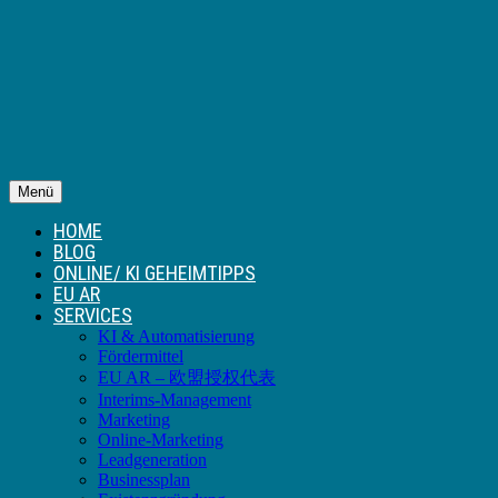
Menü
HOME
BLOG
ONLINE/ KI GEHEIMTIPPS
EU AR
SERVICES
KI & Automatisierung
Fördermittel
EU AR – 欧盟授权代表
Interims-Management
Marketing
Online-Marketing
Leadgeneration
Businessplan