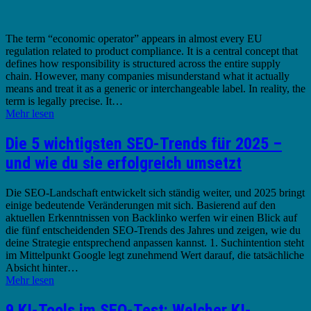
The term “economic operator” appears in almost every EU
regulation related to product compliance. It is a central concept that
defines how responsibility is structured across the entire supply
chain. However, many companies misunderstand what it actually
means and treat it as a generic or interchangeable label. In reality, the
term is legally precise. It…
Mehr lesen
Die 5 wichtigsten SEO-Trends für 2025 –
und wie du sie erfolgreich umsetzt
Die SEO-Landschaft entwickelt sich ständig weiter, und 2025 bringt
einige bedeutende Veränderungen mit sich. Basierend auf den
aktuellen Erkenntnissen von Backlinko werfen wir einen Blick auf
die fünf entscheidenden SEO-Trends des Jahres und zeigen, wie du
deine Strategie entsprechend anpassen kannst.​ 1. Suchintention steht
im Mittelpunkt Google legt zunehmend Wert darauf, die tatsächliche
Absicht hinter…
Mehr lesen
9 KI-Tools im SEO-Test: Welcher KI-