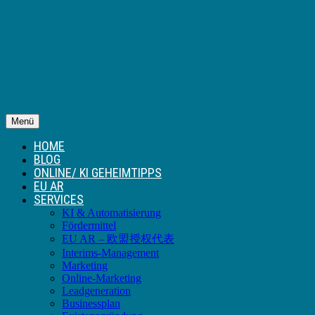
Menü
HOME
BLOG
ONLINE/ KI GEHEIMTIPPS
EU AR
SERVICES
KI & Automatisierung
Fördermittel
EU AR – 欧盟授权代表
Interims-Management
Marketing
Online-Marketing
Leadgeneration
Businessplan