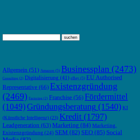
TOP THEMEN
Businessplan
(2473)
Allgemein
(51)
Amazon
(5)
EU Authorised
Digitalisierung
(41)
eBay
(5)
Consulting
(2)
Existenzgründung
Representative
(66)
(2469)
Fördermittel
Franchise
(56)
Factoring
(2)
Gründungsberatung
(1540)
(1049)
KI
Kredit
(1797)
(Künstliche Intelligenz)
(23)
Marketing
(84)
Leadgeneration
(63)
Marketing.
SEM
(82)
SEO
(85)
Social
Existenzgründung
(24)
Media
(82)