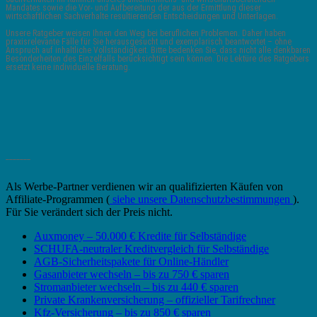
Mandates sowie die Vor- und Aufbereitung der aus der Ermittlung dieser
wirtschaftlichen Sachverhalte resultierenden Entscheidungen und Unterlagen.
Unsere Ratgeber weisen Ihnen den Weg bei beruflichen Problemen. Daher haben
praxisrelevante Fälle für Sie herausgesucht und exemplarisch beantwortet – ohne
Anspruch auf inhaltliche Vollständigkeit. Bitte bedenken Sie, dass nicht alle denkbaren
Besonderheiten des Einzelfalls berücksichtigt sein können. Die Lektüre des Ratgebers
ersetzt keine individuelle Beratung.
_______
Als Werbe-Partner verdienen wir an qualifizierten Käufen von
Affiliate-Programmen (
siehe unsere Datenschutzbestimmungen
).
Für Sie verändert sich der Preis nicht.
Auxmoney – 50.000 € Kredite für Selbständige
SCHUFA-neutraler Kreditvergleich für Selbständige
AGB-Sicherheitspakete für Online-Händler
Gasanbieter wechseln – bis zu 750 € sparen
Stromanbieter wechseln – bis zu 440 € sparen
Private Krankenversicherung – offizieller Tarifrechner
Kfz-Versicherung – bis zu 850 € sparen