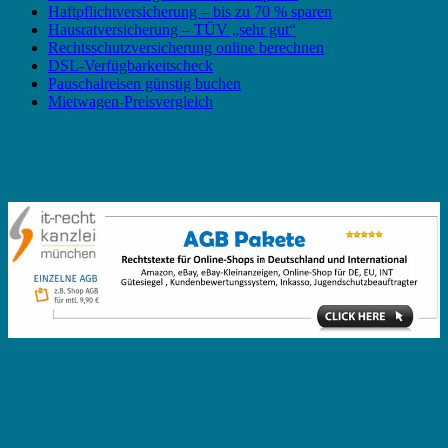
Haftpflichtversicherung – bis zu 70 % sparen
Hausratversicherung – TÜV „sehr gut“
Rechtsschutzversicherung online berechnen
DSL-Verfügbarkeitscheck
Pauschalreisen günstig buchen
Mietwagen-Preisvergleich