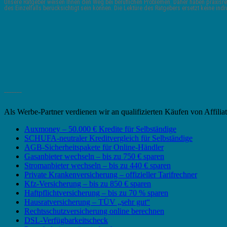
Unsere Ratgeber weisen Ihnen den Weg bei beruflichen Problemen. Daher haben praxisrele
des Einzelfalls berücksichtigt sein können. Die Lektüre des Ratgebers ersetzt keine indi
_______
Als Werbe-Partner verdienen wir an qualifizierten Käufen von Affili
Auxmoney – 50.000 € Kredite für Selbständige
SCHUFA-neutraler Kreditvergleich für Selbständige
AGB-Sicherheitspakete für Online-Händler
Gasanbieter wechseln – bis zu 750 € sparen
Stromanbieter wechseln – bis zu 440 € sparen
Private Krankenversicherung – offizieller Tarifrechner
Kfz-Versicherung – bis zu 850 € sparen
Haftpflichtversicherung – bis zu 70 % sparen
Hausratversicherung – TÜV „sehr gut“
Rechtsschutzversicherung online berechnen
DSL-Verfügbarkeitscheck