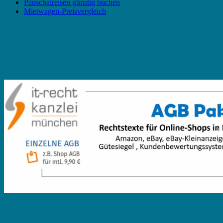
Pauschalreisen günstig buchen
Mietwagen-Preisvergleich