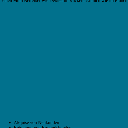
einen Multi Betreiber wie Debitel im Rücken. Ähnlich wie im Franch
Akquise von Neukunden
Betreuung von Bestandskunden