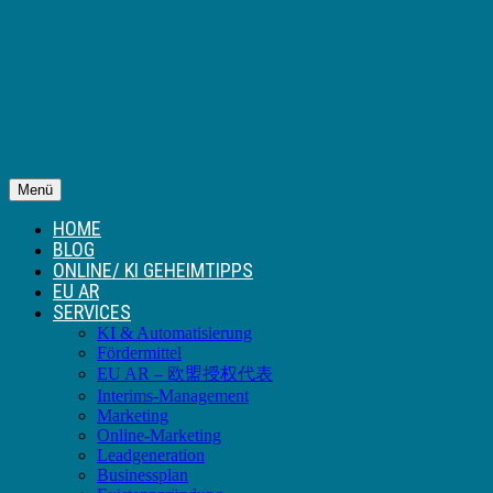
Menü
HOME
BLOG
ONLINE/ KI GEHEIMTIPPS
EU AR
SERVICES
KI & Automatisierung
Fördermittel
EU AR – 欧盟授权代表
Interims-Management
Marketing
Online-Marketing
Leadgeneration
Businessplan