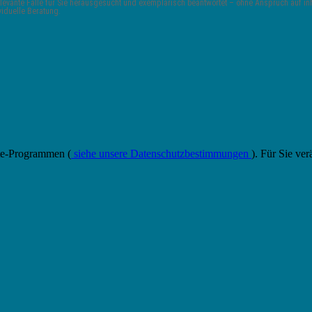
vante Fälle für Sie herausgesucht und exemplarisch beantwortet – ohne Anspruch auf inha
viduelle Beratung.
ate-Programmen (
siehe unsere Datenschutzbestimmungen
). Für Sie ver