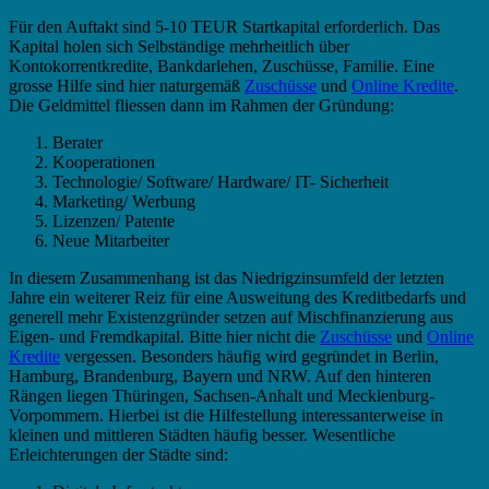
Für den Auftakt sind 5-10 TEUR Startkapital erforderlich. Das
Kapital holen sich Selbständige mehrheitlich über
Kontokorrentkredite, Bankdarlehen, Zuschüsse, Familie. Eine
grosse Hilfe sind hier naturgemäß
Zuschüsse
und
Online Kredite
.
Die Geldmittel fliessen dann im Rahmen der Gründung:
Berater
Kooperationen
Technologie/ Software/ Hardware/ IT- Sicherheit
Marketing/ Werbung
Lizenzen/ Patente
Neue Mitarbeiter
In diesem Zusammenhang ist das Niedrigzinsumfeld der letzten
Jahre ein weiterer Reiz für eine Ausweitung des Kreditbedarfs und
generell mehr Existenzgründer setzen auf Mischfinanzierung aus
Eigen- und Fremdkapital. Bitte hier nicht die
Zuschüsse
und
Online
Kredite
vergessen. Besonders häufig wird gegründet in Berlin,
Hamburg, Brandenburg, Bayern und NRW. Auf den hinteren
Rängen liegen Thüringen, Sachsen-Anhalt und Mecklenburg-
Vorpommern. Hierbei ist die Hilfestellung interessanterweise in
kleinen und mittleren Städten häufig besser. Wesentliche
Erleichterungen der Städte sind: