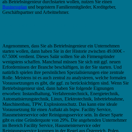
als Betriebsingenieur durchstarten wollen, nutzen Sie einen
Businessplan
und begeistern Familienmitglieder, Kreditgeber,
Geschäftspartner und Arbeitnehmer.
Businessplan Betriebsingenieur –
Besondere Anforderungen?
Angenommen, dass Sie als Betriebsingenieur ein Unternehmen
starten wollen, dann haben Sie in der Historie zwischen 49.000€ -
67.500€ verdient. Dieses Salär sollten Sie als Firmengründer
wenigstens schaffen. Manchmal müssen Sie sich mit ggf. neuen
Erfordernissen der Branche beschäftigen, in der Sie starten. Und
natürlich spielen ihre persönlichen Spezialisierungen eine zentrale
Rolle. Meistens ist es auch zentral zu analysieren, welche formalen
Voraussetzungen es gibt, die ggf. zu berücksichtigen sind. Wenn Sie
Betriebsingenieur sind, dann haben Sie folgende Eignungen
erworben: Instandhaltung, Verfahrenstechnick, Energietechnik,
Automatisierungstechnik, Linux, Elektrotechnik, Inbetriebnahme,
Maschinenbau, TPW, Explosionsschutz. Das kann eine ideale
Voraussetzung für einen Auftakt als bspw. Facility Service,
Hausmeisterservice oder Reinigungsservice sein. In dieser Sparte
gibt es eine Gründerquote von 29%. Die angehenden Unternehmer
im Bereich Facility Service, Hausmeisterservice oder
Reinigungsservice kommen in der Regel aus Österreich, Polen,