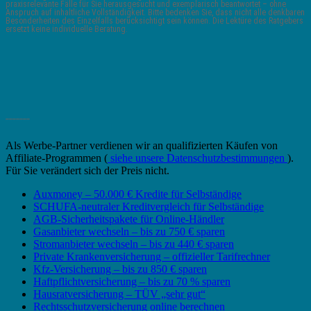
praxisrelevante Fälle für Sie herausgesucht und exemplarisch beantwortet – ohne
Anspruch auf inhaltliche Vollständigkeit. Bitte bedenken Sie, dass nicht alle denkbaren
Besonderheiten des Einzelfalls berücksichtigt sein können. Die Lektüre des Ratgebers
ersetzt keine individuelle Beratung.
_______
Als Werbe-Partner verdienen wir an qualifizierten Käufen von
Affiliate-Programmen (
siehe unsere Datenschutzbestimmungen
).
Für Sie verändert sich der Preis nicht.
Auxmoney – 50.000 € Kredite für Selbständige
SCHUFA-neutraler Kreditvergleich für Selbständige
AGB-Sicherheitspakete für Online-Händler
Gasanbieter wechseln – bis zu 750 € sparen
Stromanbieter wechseln – bis zu 440 € sparen
Private Krankenversicherung – offizieller Tarifrechner
Kfz-Versicherung – bis zu 850 € sparen
Haftpflichtversicherung – bis zu 70 % sparen
Hausratversicherung – TÜV „sehr gut“
Rechtsschutzversicherung online berechnen