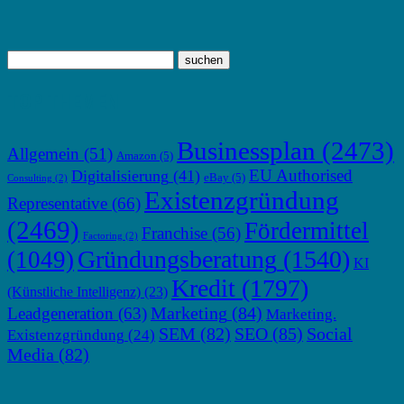
TOP THEMEN
Businessplan
(2473)
Allgemein
(51)
Amazon
(5)
EU Authorised
Digitalisierung
(41)
eBay
(5)
Consulting
(2)
Existenzgründung
Representative
(66)
(2469)
Fördermittel
Franchise
(56)
Factoring
(2)
Gründungsberatung
(1540)
(1049)
KI
Kredit
(1797)
(Künstliche Intelligenz)
(23)
Marketing
(84)
Leadgeneration
(63)
Marketing.
SEM
(82)
SEO
(85)
Social
Existenzgründung
(24)
Media
(82)