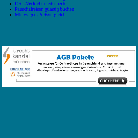
DSL-Verfügbarkeitscheck
Pauschalreisen günstig buchen
Mietwagen-Preisvergleich