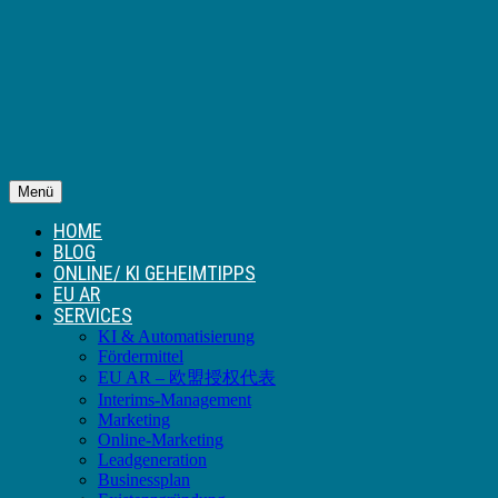
Menü
HOME
BLOG
ONLINE/ KI GEHEIMTIPPS
EU AR
SERVICES
KI & Automatisierung
Fördermittel
EU AR – 欧盟授权代表
Interims-Management
Marketing
Online-Marketing
Leadgeneration
Businessplan