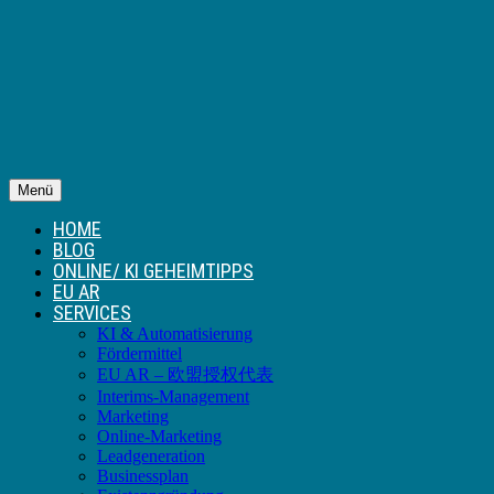
Menü
HOME
BLOG
ONLINE/ KI GEHEIMTIPPS
EU AR
SERVICES
KI & Automatisierung
Fördermittel
EU AR – 欧盟授权代表
Interims-Management
Marketing
Online-Marketing
Leadgeneration
Businessplan