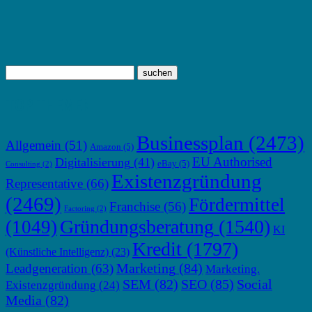
TOP THEMEN
Businessplan
(2473)
Allgemein
(51)
Amazon
(5)
EU Authorised
Digitalisierung
(41)
eBay
(5)
Consulting
(2)
Existenzgründung
Representative
(66)
(2469)
Fördermittel
Franchise
(56)
Factoring
(2)
Gründungsberatung
(1540)
(1049)
KI
Kredit
(1797)
(Künstliche Intelligenz)
(23)
Marketing
(84)
Leadgeneration
(63)
Marketing.
SEM
(82)
SEO
(85)
Social
Existenzgründung
(24)
Media
(82)