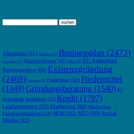
TOP THEMEN
Businessplan
(2473)
Allgemein
(51)
Amazon
(5)
EU Authorised
Digitalisierung
(41)
eBay
(5)
Consulting
(2)
Existenzgründung
Representative
(66)
(2469)
Fördermittel
Franchise
(56)
Factoring
(2)
Gründungsberatung
(1540)
(1049)
KI
Kredit
(1797)
(Künstliche Intelligenz)
(23)
Marketing
(84)
Leadgeneration
(63)
Marketing.
SEM
(82)
SEO
(85)
Social
Existenzgründung
(24)
Media
(82)