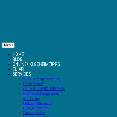
Menü
HOME
BLOG
ONLINE/ KI GEHEIMTIPPS
EU AR
SERVICES
KI & Automatisierung
Fördermittel
EU AR – 欧盟授权代表
Interims-Management
Marketing
Online-Marketing
Leadgeneration
Businessplan