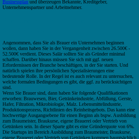
Businessplan
und überzeugen Bekannte, Kreditgeber,
Unternehmenspartner und Arbeitnehmer.
Businessplan Brauer – Besondere
Anforderungen?
Angenommen, dass Sie als Brauer ein Unternehmen beginnen
wollen, dann haben Sie in der Vergangenheit zwischen 26.500€ -
52.500€ verdient. Dieses Salär sollten Sie als Gründer minimal
schaffen. Darüber hinaus müssen Sie sich mit ggf. neuen
Erfordernissen der Branche beschäftigen, in der Sie starten. Und
natürlich spielen ihre persönlichen Spezialisierungen eine
bedeutende Rolle. In der Regel ist es auch relevant zu untersuchen,
welche formalen Bedingungen es gibt, die ggf. zu berücksichtigen
sind.
Wenn Sie Brauer sind, dann haben Sie folgende Qualifikationen
erworben: Brauwesen, Bier, Getränkeindustrie, Abfüllung, Gerste,
Hafer, Filtration, Mikrobiologie, Malz. Lebensmittelindustrie,
Produktionsprozess, Richtlinien des Reinheitsgebots. Das kann eine
hochwertige Ausgangsebene für einen Beginn als bspw. Ausbildung
zum Braumeister, Braukurse, eigene Brauerei oder Vertrieb von
Getränken sein. In dieser Sparte gibt es eine Gründerquote von 6%.
Die Startups im Bereich Ausbildung zum Braumeister, Braukurse,
eigene Brauerei oder Vertrieb von Getränken kommen hauptsächlich