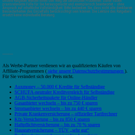
Unsere Ratgeber weisen Ihnen den Weg bei beruflichen Problemen. Daher haben
praxisrelevante Fälle für Sie herausgesucht und exemplarisch beantwortet – ohne
Anspruch auf inhaltliche Vollständigkeit. Bitte bedenken Sie, dass nicht alle denkbaren
Besonderheiten des Einzelfalls berücksichtigt sein können. Die Lektüre des Ratgebers
ersetzt keine individuelle Beratung.
_______
Als Werbe-Partner verdienen wir an qualifizierten Käufen von
Affiliate-Programmen (
siehe unsere Datenschutzbestimmungen
).
Für Sie verändert sich der Preis nicht.
Auxmoney – 50.000 € Kredite für Selbständige
SCHUFA-neutraler Kreditvergleich für Selbständige
AGB-Sicherheitspakete für Online-Händler
Gasanbieter wechseln – bis zu 750 € sparen
Stromanbieter wechseln – bis zu 440 € sparen
Private Krankenversicherung – offizieller Tarifrechner
Kfz-Versicherung – bis zu 850 € sparen
Haftpflichtversicherung – bis zu 70 % sparen
Hausratversicherung – TÜV „sehr gut“