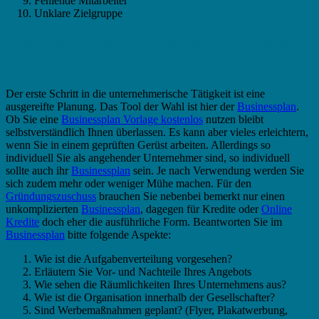
Fehlende Mitarbeiter
Unklare Zielgruppe
Businessplan Brauer – Vorlage oder Muster
nutzen?
Der erste Schritt in die unternehmerische Tätigkeit ist eine
ausgereifte Planung. Das Tool der Wahl ist hier der
Businessplan
.
Ob Sie eine
Businessplan Vorlage kostenlos
nutzen bleibt
selbstverständlich Ihnen überlassen. Es kann aber vieles erleichtern,
wenn Sie in einem geprüften Gerüst arbeiten. Allerdings so
individuell Sie als angehender Unternehmer sind, so individuell
sollte auch ihr
Businessplan
sein. Je nach Verwendung werden Sie
sich zudem mehr oder weniger Mühe machen. Für den
Gründungszuschuss
brauchen Sie nebenbei bemerkt nur einen
unkomplizierten
Businessplan
, dagegen für Kredite oder
Online
Kredite
doch eher die ausführliche Form. Beantworten Sie im
Businessplan
bitte folgende Aspekte:
Wie ist die Aufgabenverteilung vorgesehen?
Erläutern Sie Vor- und Nachteile Ihres Angebots
Wie sehen die Räumlichkeiten Ihres Unternehmens aus?
Wie ist die Organisation innerhalb der Gesellschafter?
Sind Werbemaßnahmen geplant? (Flyer, Plakatwerbung,