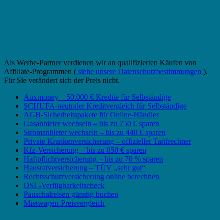
_______
Als Werbe-Partner verdienen wir an qualifizierten Käufen von
Affiliate-Programmen (
siehe unsere Datenschutzbestimmungen
).
Für Sie verändert sich der Preis nicht.
Auxmoney – 50.000 € Kredite für Selbständige
SCHUFA-neutraler Kreditvergleich für Selbständige
AGB-Sicherheitspakete für Online-Händler
Gasanbieter wechseln – bis zu 750 € sparen
Stromanbieter wechseln – bis zu 440 € sparen
Private Krankenversicherung – offizieller Tarifrechner
Kfz-Versicherung – bis zu 850 € sparen
Haftpflichtversicherung – bis zu 70 % sparen
Hausratversicherung – TÜV „sehr gut“
Rechtsschutzversicherung online berechnen
DSL-Verfügbarkeitscheck
Pauschalreisen günstig buchen
Mietwagen-Preisvergleich