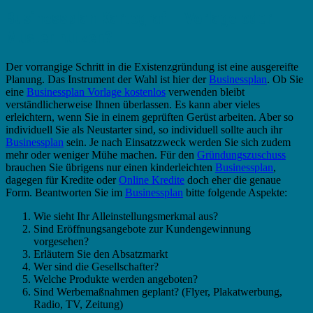
Businessplan Kartograf – Vorlage oder
Muster nutzen?
Der vorrangige Schritt in die Existenzgründung ist eine ausgereifte
Planung. Das Instrument der Wahl ist hier der
Businessplan
. Ob Sie
eine
Businessplan Vorlage kostenlos
verwenden bleibt
verständlicherweise Ihnen überlassen. Es kann aber vieles
erleichtern, wenn Sie in einem geprüften Gerüst arbeiten. Aber so
individuell Sie als Neustarter sind, so individuell sollte auch ihr
Businessplan
sein. Je nach Einsatzzweck werden Sie sich zudem
mehr oder weniger Mühe machen. Für den
Gründungszuschuss
brauchen Sie übrigens nur einen kinderleichten
Businessplan
,
dagegen für Kredite oder
Online Kredite
doch eher die genaue
Form. Beantworten Sie im
Businessplan
bitte folgende Aspekte:
Wie sieht Ihr Alleinstellungsmerkmal aus?
Sind Eröffnungsangebote zur Kundengewinnung
vorgesehen?
Erläutern Sie den Absatzmarkt
Wer sind die Gesellschafter?
Welche Produkte werden angeboten?
Sind Werbemaßnahmen geplant? (Flyer, Plakatwerbung,
Radio, TV, Zeitung)