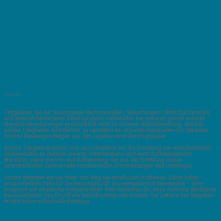
_______
Tätigkeiten, die der Gesetzgeber Rechtsanwälten, Steuerberatern, Wirtschaftsprüfern
und anderen besonderen Berufsgruppen vorbehalten hat, gehören gemäß unseren
Mandatsvereinbarungen ausdrücklich nicht zu unserem Mandatsumfang. Werden
solche Tätigkeiten erforderlich, so vermitteln wir unserem Mandanten uns bekannte,
seriöse Beratungskollegen aus den zugelassenen Berufsgruppen.
Unsere Tätigkeit erstreckt sich ausschließlich auf die Ermittlung von wirtschaftlichen
Sachverhalten im Rahmen unseres unternehmens- und wirtschaftsberatenden
Mandates sowie die Vor- und Aufbereitung der aus der Ermittlung dieser
wirtschaftlichen Sachverhalte resultierenden Entscheidungen und Unterlagen.
Unsere Ratgeber weisen Ihnen den Weg bei beruflichen Problemen. Daher haben
praxisrelevante Fälle für Sie herausgesucht und exemplarisch beantwortet – ohne
Anspruch auf inhaltliche Vollständigkeit. Bitte bedenken Sie, dass nicht alle denkbaren
Besonderheiten des Einzelfalls berücksichtigt sein können. Die Lektüre des Ratgebers
ersetzt keine individuelle Beratung.