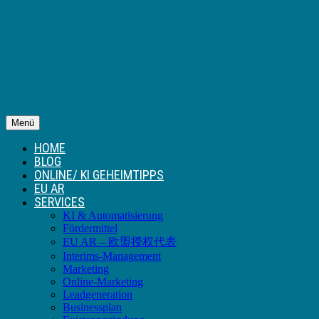
Menü
HOME
BLOG
ONLINE/ KI GEHEIMTIPPS
EU AR
SERVICES
KI & Automatisierung
Fördermittel
EU AR – 欧盟授权代表
Interims-Management
Marketing
Online-Marketing
Leadgeneration
Businessplan