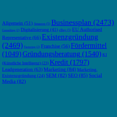
TOP THEMEN
Businessplan
(2473)
Allgemein
(51)
Amazon
(5)
EU Authorised
Digitalisierung
(41)
eBay
(5)
Consulting
(2)
Existenzgründung
Representative
(66)
(2469)
Fördermittel
Franchise
(56)
Factoring
(2)
Gründungsberatung
(1540)
(1049)
KI
Kredit
(1797)
(Künstliche Intelligenz)
(23)
Marketing
(84)
Leadgeneration
(63)
Marketing.
SEM
(82)
SEO
(85)
Social
Existenzgründung
(24)
Media
(82)