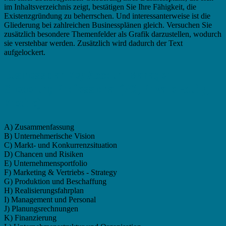
im Inhaltsverzeichnis zeigt, bestätigen Sie Ihre Fähigkeit, die
Existenzgründung zu beherrschen. Und interessanterweise ist die
Gliederung bei zahlreichen Businessplänen gleich. Versuchen Sie
zusätzlich besondere Themenfelder als Grafik darzustellen, wodurch
sie verstehbar werden. Zusätzlich wird dadurch der Text
aufgelockert.
Businessplan Key Account Manager -
Gliederung Professional (VC, Private Equity,
Kredite)
A) Zusammenfassung
B) Unternehmerische Vision
C) Markt- und Konkurrenzsituation
D) Chancen und Risiken
E) Unternehmensportfolio
F) Marketing & Vertriebs - Strategy
G) Produktion und Beschaffung
H) Realisierungsfahrplan
I) Management und Personal
J) Planungsrechnungen
K) Finanzierung