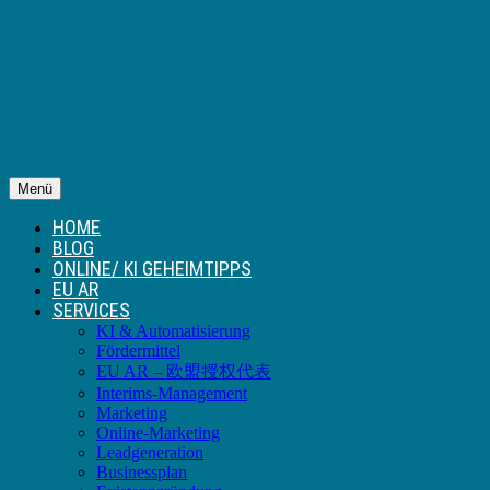
Menü
HOME
BLOG
ONLINE/ KI GEHEIMTIPPS
EU AR
SERVICES
KI & Automatisierung
Fördermittel
EU AR – 欧盟授权代表
Interims-Management
Marketing
Online-Marketing
Leadgeneration
Businessplan