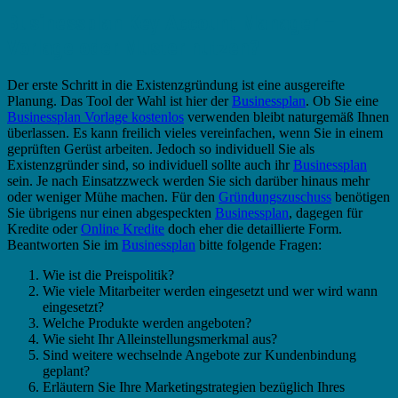
Businessplan Key Account Manager –
Vorlage oder Muster nutzen?
Der erste Schritt in die Existenzgründung ist eine ausgereifte
Planung. Das Tool der Wahl ist hier der
Businessplan
. Ob Sie eine
Businessplan Vorlage kostenlos
verwenden bleibt naturgemäß Ihnen
überlassen. Es kann freilich vieles vereinfachen, wenn Sie in einem
geprüften Gerüst arbeiten. Jedoch so individuell Sie als
Existenzgründer sind, so individuell sollte auch ihr
Businessplan
sein. Je nach Einsatzzweck werden Sie sich darüber hinaus mehr
oder weniger Mühe machen. Für den
Gründungszuschuss
benötigen
Sie übrigens nur einen abgespeckten
Businessplan
, dagegen für
Kredite oder
Online Kredite
doch eher die detaillierte Form.
Beantworten Sie im
Businessplan
bitte folgende Fragen:
Wie ist die Preispolitik?
Wie viele Mitarbeiter werden eingesetzt und wer wird wann
eingesetzt?
Welche Produkte werden angeboten?
Wie sieht Ihr Alleinstellungsmerkmal aus?
Sind weitere wechselnde Angebote zur Kundenbindung
geplant?
Erläutern Sie Ihre Marketingstrategien bezüglich Ihres