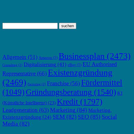
TOP THEMEN
Businessplan
(2473)
Allgemein
(51)
Amazon
(5)
EU Authorised
Digitalisierung
(41)
eBay
(5)
Consulting
(2)
Existenzgründung
Representative
(66)
(2469)
Fördermittel
Franchise
(56)
Factoring
(2)
Gründungsberatung
(1540)
(1049)
KI
Kredit
(1797)
(Künstliche Intelligenz)
(23)
Marketing
(84)
Leadgeneration
(63)
Marketing.
SEM
(82)
SEO
(85)
Social
Existenzgründung
(24)
Media
(82)