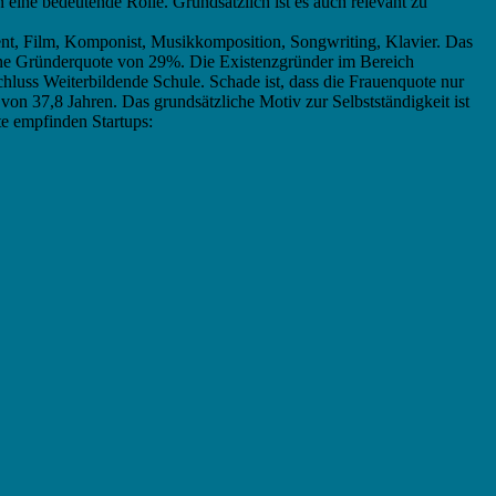
 eine bedeutende Rolle. Grundsätzlich ist es auch relevant zu
t, Film, Komponist, Musikkomposition, Songwriting, Klavier. Das
s eine Gründerquote von 29%. Die Existenzgründer im Bereich
chluss Weiterbildende Schule. Schade ist, dass die Frauenquote nur
 von 37,8 Jahren. Das grundsätzliche Motiv zur Selbstständigkeit ist
nte empfinden Startups: