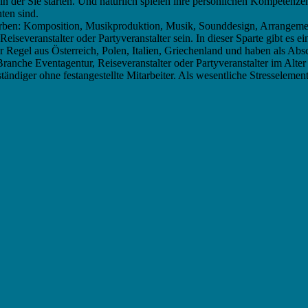
n der Sie starten. Und natürlich spielen ihre persönlichen Kompetenzen
ten sind.
ben: Komposition, Musikproduktion, Musik, Sounddesign, Arrangemen
Reiseveranstalter oder Partyveranstalter sein. In dieser Sparte gibt e
r Regel aus Österreich, Polen, Italien, Griechenland und haben als Abs
Branche Eventagentur, Reiseveranstalter oder Partyveranstalter im Alter
ständiger ohne festangestellte Mitarbeiter. Als wesentliche Stresseleme