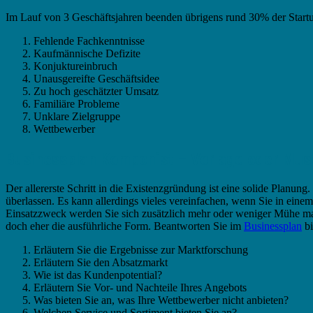
Im Lauf von 3 Geschäftsjahren beenden übrigens rund 30% der Startup
Fehlende Fachkenntnisse
Kaufmännische Defizite
Konjuktureinbruch
Unausgereifte Geschäftsidee
Zu hoch geschätzter Umsatz
Familiäre Probleme
Unklare Zielgruppe
Wettbewerber
Businessplan Komponist – Vorlage oder Mus
Der allererste Schritt in die Existenzgründung ist eine solide Planung
überlassen. Es kann allerdings vieles vereinfachen, wenn Sie in einem 
Einsatzzweck werden Sie sich zusätzlich mehr oder weniger Mühe m
doch eher die ausführliche Form. Beantworten Sie im
Businessplan
bi
Erläutern Sie die Ergebnisse zur Marktforschung
Erläutern Sie den Absatzmarkt
Wie ist das Kundenpotential?
Erläutern Sie Vor- und Nachteile Ihres Angebots
Was bieten Sie an, was Ihre Wettbewerber nicht anbieten?
Welchen Service und Sortiment bieten Sie an?