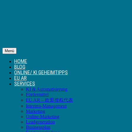
Menü
HOME
BLOG
ONLINE/ KI GEHEIMTIPPS
EU AR
SERVICES
KI & Automatisierung
Fördermittel
EU AR – 欧盟授权代表
Interims-Management
Marketing
Online-Marketing
Leadgeneration
Businessplan