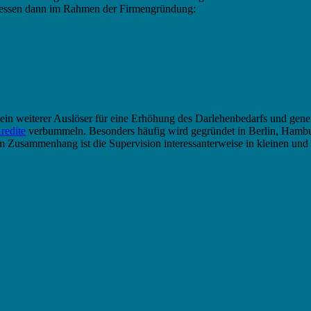
fliessen dann im Rahmen der Firmengründung:
 ein weiterer Auslöser für eine Erhöhung des Darlehenbedarfs und gen
redite
verbummeln. Besonders häufig wird gegründet in Berlin, Hamb
sammenhang ist die Supervision interessanterweise in kleinen und mit