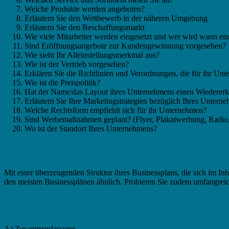
Welche Produkte werden angeboten?
Erläutern Sie den Wettbewerb in der näheren Umgebung
Erläutern Sie den Beschaffungsmarkt
Wie viele Mitarbeiter werden eingesetzt und wer wird wann ein
Sind Eröffnungsangebote zur Kundengewinnung vorgesehen?
Wie sieht Ihr Alleinstellungsmerkmal aus?
Wie ist der Vertrieb vorgesehen?
Erklären Sie die Richtlinien und Verordnungen, die für ihr Un
Wie ist die Preispolitik?
Hat der Name/das Layout ihres Unternehmens einen Wiederer
Erläutern Sie Ihre Marketingstrategien bezüglich Ihres Untern
Welche Rechtsform empfiehlt sich für ihr Unternehmen?
Sind Werbemaßnahmen geplant? (Flyer, Plakatwerbung, Radio,
Wo ist der Standort Ihres Unternehmens?
Businessplan Komponist – Sinnvolle Glieder
Mit einer überzeugenden Struktur ihres Businessplans, die sich im Inha
den meisten Businessplänen ähnlich. Probieren Sie zudem umfangreich
Businessplan Komponist - Gliederung Professiona
A) Zusammenfassung