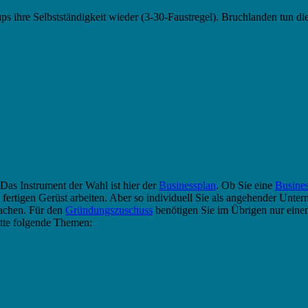
s ihre Selbstständigkeit wieder (3-30-Faustregel). Bruchlanden tun die
ter nutzen?
. Das Instrument der Wahl ist hier der
Businessplan
. Ob Sie eine
Busines
fertigen Gerüst arbeiten. Aber so individuell Sie als angehender Untern
achen. Für den
Gründungszuschuss
benötigen Sie im Übrigen nur ein
tte folgende Themen: