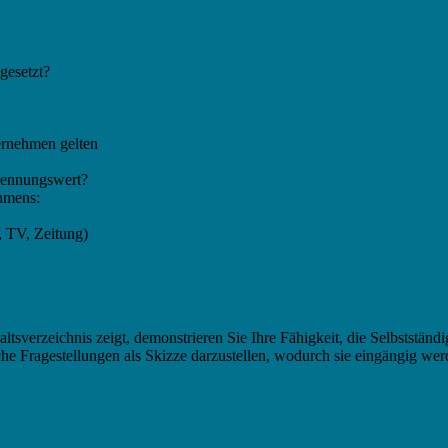
gesetzt?
ternehmen gelten
kennungswert?
ehmens:
 TV, Zeitung)
ung?
ltsverzeichnis zeigt, demonstrieren Sie Ihre Fähigkeit, die Selbstständ
e Fragestellungen als Skizze darzustellen, wodurch sie eingängig werd
l (VC, Private Equity, Kredite)