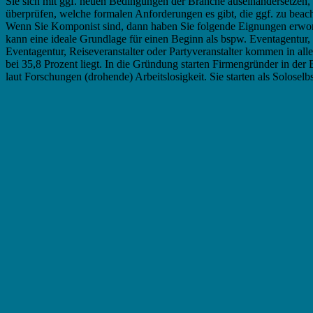
Sie sich mit ggf. neuen Bedingungen der Branche auseinandersetzen, i
überprüfen, welche formalen Anforderungen es gibt, die ggf. zu beach
Wenn Sie Komponist sind, dann haben Sie folgende Eignungen erwor
kann eine ideale Grundlage für einen Beginn als bspw. Eventagentur, 
Eventagentur, Reiseveranstalter oder Partyveranstalter kommen in alle
bei 35,8 Prozent liegt. In die Gründung starten Firmengründer in der 
laut Forschungen (drohende) Arbeitslosigkeit. Sie starten als Soloselb