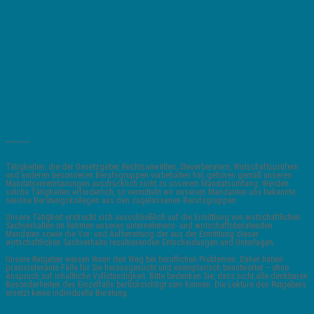
_______
Tätigkeiten, die der Gesetzgeber Rechtsanwälten, Steuerberatern, Wirtschaftsprüfern
und anderen besonderen Berufsgruppen vorbehalten hat, gehören gemäß unseren
Mandatsvereinbarungen ausdrücklich nicht zu unserem Mandatsumfang. Werden
solche Tätigkeiten erforderlich, so vermitteln wir unserem Mandanten uns bekannte,
seriöse Beratungskollegen aus den zugelassenen Berufsgruppen.
Unsere Tätigkeit erstreckt sich ausschließlich auf die Ermittlung von wirtschaftlichen
Sachverhalten im Rahmen unseres unternehmens- und wirtschaftsberatenden
Mandates sowie die Vor- und Aufbereitung der aus der Ermittlung dieser
wirtschaftlichen Sachverhalte resultierenden Entscheidungen und Unterlagen.
Unsere Ratgeber weisen Ihnen den Weg bei beruflichen Problemen. Daher haben
praxisrelevante Fälle für Sie herausgesucht und exemplarisch beantwortet – ohne
Anspruch auf inhaltliche Vollständigkeit. Bitte bedenken Sie, dass nicht alle denkbaren
Besonderheiten des Einzelfalls berücksichtigt sein können. Die Lektüre des Ratgebers
ersetzt keine individuelle Beratung.