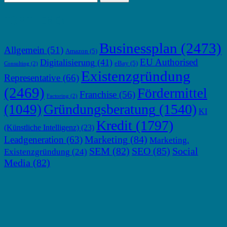
TOP THEMEN
Businessplan
(2473)
Allgemein
(51)
Amazon
(5)
EU Authorised
Digitalisierung
(41)
eBay
(5)
Consulting
(2)
Existenzgründung
Representative
(66)
(2469)
Fördermittel
Franchise
(56)
Factoring
(2)
Gründungsberatung
(1540)
(1049)
KI
Kredit
(1797)
(Künstliche Intelligenz)
(23)
Marketing
(84)
Leadgeneration
(63)
Marketing.
SEM
(82)
SEO
(85)
Social
Existenzgründung
(24)
Media
(82)