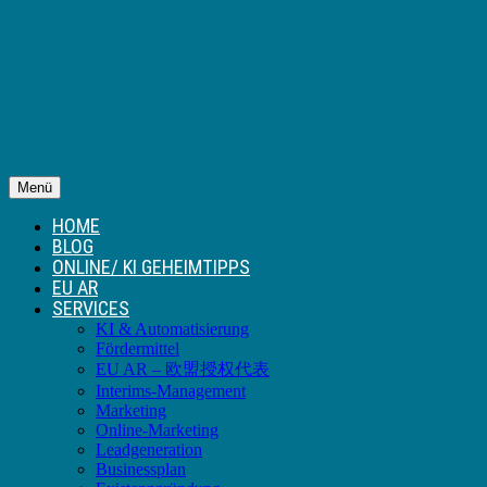
Menü
HOME
BLOG
ONLINE/ KI GEHEIMTIPPS
EU AR
SERVICES
KI & Automatisierung
Fördermittel
EU AR – 欧盟授权代表
Interims-Management
Marketing
Online-Marketing
Leadgeneration
Businessplan