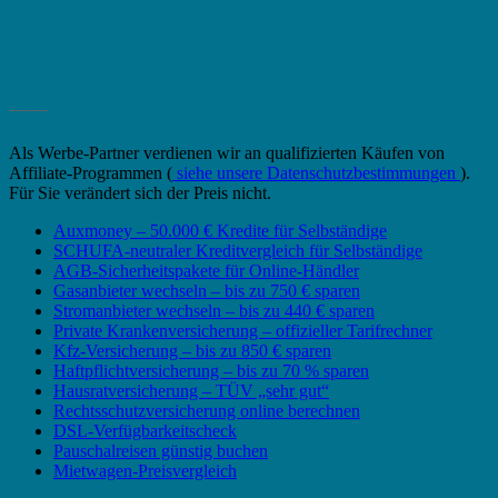
_______
Als Werbe-Partner verdienen wir an qualifizierten Käufen von
Affiliate-Programmen (
siehe unsere Datenschutzbestimmungen
).
Für Sie verändert sich der Preis nicht.
Auxmoney – 50.000 € Kredite für Selbständige
SCHUFA-neutraler Kreditvergleich für Selbständige
AGB-Sicherheitspakete für Online-Händler
Gasanbieter wechseln – bis zu 750 € sparen
Stromanbieter wechseln – bis zu 440 € sparen
Private Krankenversicherung – offizieller Tarifrechner
Kfz-Versicherung – bis zu 850 € sparen
Haftpflichtversicherung – bis zu 70 % sparen
Hausratversicherung – TÜV „sehr gut“
Rechtsschutzversicherung online berechnen
DSL-Verfügbarkeitscheck
Pauschalreisen günstig buchen
Mietwagen-Preisvergleich