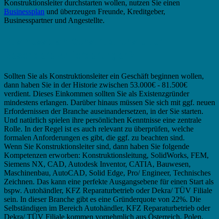
Konstruktionsleiter durchstarten wollen, nutzen Sie einen
Businessplan
und überzeugen Freunde, Kreditgeber,
Businesspartner und Angestellte.
Businessplan Konstruktionsleiter –
Besondere Anforderungen?
Sollten Sie als Konstruktionsleiter ein Geschäft beginnen wollen,
dann haben Sie in der Historie zwischen 53.000€ - 81.500€
verdient. Dieses Einkommen sollten Sie als Existenzgründer
mindestens erlangen. Darüber hinaus müssen Sie sich mit ggf. neuen
Erfordernissen der Branche auseinandersetzen, in der Sie starten.
Und natürlich spielen ihre persönlichen Kenntnisse eine zentrale
Rolle. In der Regel ist es auch relevant zu überprüfen, welche
formalen Anforderungen es gibt, die ggf. zu beachten sind.
Wenn Sie Konstruktionsleiter sind, dann haben Sie folgende
Kompetenzen erworben: Konstruktionsleitung, SolidWorks, FEM,
Siemens NX, CAD, Autodesk Inventor, CATIA, Bauwesen,
Maschinenbau, AutoCAD, Solid Edge, Pro/ Engineer, Technisches
Zeichnen. Das kann eine perfekte Ausgangsebene für einen Start als
bspw. Autohändler, KFZ Reparaturbetrieb oder Dekra/ TÜV Filiale
sein. In dieser Branche gibt es eine Gründerquote von 22%. Die
Selbständigen im Bereich Autohändler, KFZ Reparaturbetrieb oder
Dekra/ TÜV Filiale kommen vornehmlich aus Österreich, Polen,