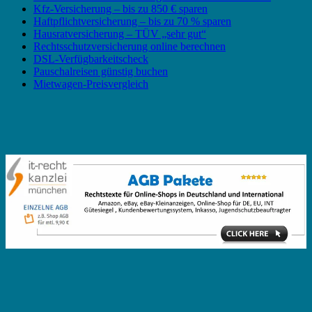
Kfz-Versicherung – bis zu 850 € sparen
Haftpflichtversicherung – bis zu 70 % sparen
Hausratversicherung – TÜV „sehr gut“
Rechtsschutzversicherung online berechnen
DSL-Verfügbarkeitscheck
Pauschalreisen günstig buchen
Mietwagen-Preisvergleich