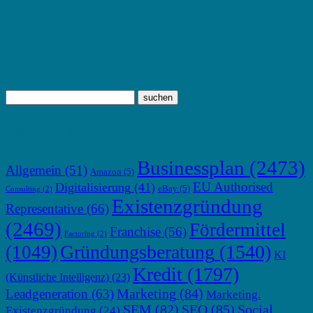
TOP THEMEN
Businessplan
(2473)
Allgemein
(51)
Amazon
(5)
EU Authorised
Digitalisierung
(41)
eBay
(5)
Consulting
(2)
Existenzgründung
Representative
(66)
(2469)
Fördermittel
Franchise
(56)
Factoring
(2)
Gründungsberatung
(1540)
(1049)
KI
Kredit
(1797)
(Künstliche Intelligenz)
(23)
Marketing
(84)
Leadgeneration
(63)
Marketing.
SEM
(82)
SEO
(85)
Social
Existenzgründung
(24)