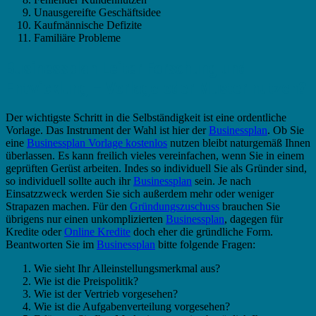
Unausgereifte Geschäftsidee
Kaufmännische Defizite
Familiäre Probleme
Businessplan Leiter Forschung und
Entwicklung – Vorlage oder Muster nutzen?
Der wichtigste Schritt in die Selbständigkeit ist eine ordentliche
Vorlage. Das Instrument der Wahl ist hier der
Businessplan
. Ob Sie
eine
Businessplan Vorlage kostenlos
nutzen bleibt naturgemäß Ihnen
überlassen. Es kann freilich vieles vereinfachen, wenn Sie in einem
geprüften Gerüst arbeiten. Indes so individuell Sie als Gründer sind,
so individuell sollte auch ihr
Businessplan
sein. Je nach
Einsatzzweck werden Sie sich außerdem mehr oder weniger
Strapazen machen. Für den
Gründungszuschuss
brauchen Sie
übrigens nur einen unkomplizierten
Businessplan
, dagegen für
Kredite oder
Online Kredite
doch eher die gründliche Form.
Beantworten Sie im
Businessplan
bitte folgende Fragen:
Wie sieht Ihr Alleinstellungsmerkmal aus?
Wie ist die Preispolitik?
Wie ist der Vertrieb vorgesehen?
Wie ist die Aufgabenverteilung vorgesehen?