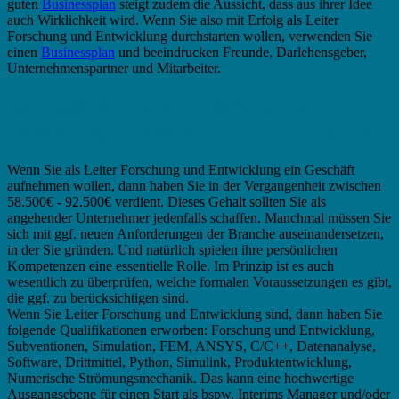
guten
Businessplan
steigt zudem die Aussicht, dass aus ihrer Idee
auch Wirklichkeit wird. Wenn Sie also mit Erfolg als Leiter
Forschung und Entwicklung durchstarten wollen, verwenden Sie
einen
Businessplan
und beeindrucken Freunde, Darlehensgeber,
Unternehmenspartner und Mitarbeiter.
Businessplan Leiter Forschung und
Entwicklung – Besondere Anforderungen?
Wenn Sie als Leiter Forschung und Entwicklung ein Geschäft
aufnehmen wollen, dann haben Sie in der Vergangenheit zwischen
58.500€ - 92.500€ verdient. Dieses Gehalt sollten Sie als
angehender Unternehmer jedenfalls schaffen. Manchmal müssen Sie
sich mit ggf. neuen Anforderungen der Branche auseinandersetzen,
in der Sie gründen. Und natürlich spielen ihre persönlichen
Kompetenzen eine essentielle Rolle. Im Prinzip ist es auch
wesentlich zu überprüfen, welche formalen Voraussetzungen es gibt,
die ggf. zu berücksichtigen sind.
Wenn Sie Leiter Forschung und Entwicklung sind, dann haben Sie
folgende Qualifikationen erworben: Forschung und Entwicklung,
Subventionen, Simulation, FEM, ANSYS, C/C++, Datenanalyse,
Software, Drittmittel, Python, Simulink, Produktentwicklung,
Numerische Strömungsmechanik. Das kann eine hochwertige
Ausgangsebene für einen Start als bspw. Interims Manager und/oder