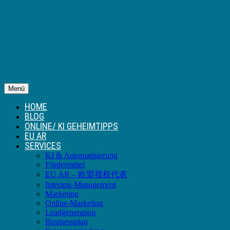
Menü
HOME
BLOG
ONLINE/ KI GEHEIMTIPPS
EU AR
SERVICES
KI & Automatisierung
Fördermittel
EU AR – 欧盟授权代表
Interims-Management
Marketing
Online-Marketing
Leadgeneration
Businessplan