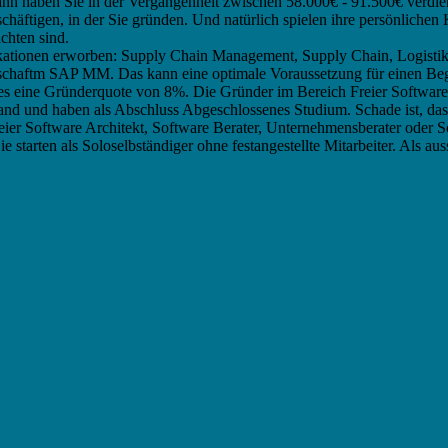
nn haben Sie in der Vergangenheit zwischen 58.000€ - 91.500€ verdien
chäftigen, in der Sie gründen. Und natürlich spielen ihre persönlichen 
chten sind.
fikationen erworben: Supply Chain Management, Supply Chain, Logis
chaftm SAP MM. Das kann eine optimale Voraussetzung für einen Begin
 es eine Gründerquote von 8%. Die Gründer im Bereich Freier Software
d und haben als Abschluss Abgeschlossenes Studium. Schade ist, dass d
reier Software Architekt, Software Berater, Unternehmensberater oder
 Sie starten als Soloselbständiger ohne festangestellte Mitarbeiter. Al