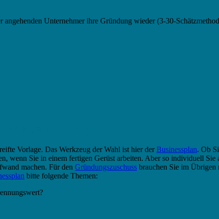
er angehenden Unternehmer ihre Gründung wieder (3-30-Schätzmethode)
 oder Muster nutzen?
ereifte Vorlage. Das Werkzeug der Wahl ist hier der
Businessplan
. Ob S
 wenn Sie in einem fertigen Gerüst arbeiten. Aber so individuell Sie als
ufwand machen. Für den
Gründungszuschuss
brauchen Sie im Übrigen 
nessplan
bitte folgende Themen:
kennungswert?