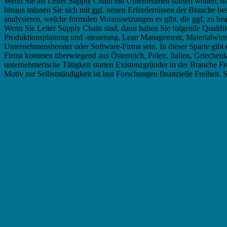
Wenn Sie als Leiter Supply Chain ein Unternehmen starten wollen, da
hinaus müssen Sie sich mit ggf. neuen Erfordernissen der Branche bes
analysieren, welche formalen Voraussetzungen es gibt, die ggf. zu bea
Wenn Sie Leiter Supply Chain sind, dann haben Sie folgende Quali
Produktionsplanung und -steuerung, Lean Management, Materialwirts
Unternehmensberater oder Software-Firma sein. In dieser Sparte gibt
Firma kommen überwiegend aus Österreich, Polen, Italien, Griechenlan
unternehmerische Tätigkeit starten Existenzgründer in der Branche F
Motiv zur Selbstständigkeit ist laut Forschungen finanzielle Freiheit.