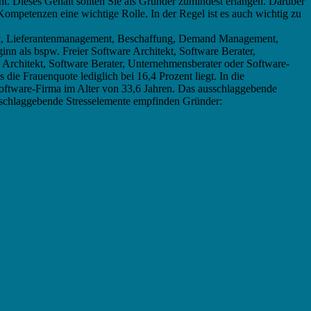
t. Dieses Gehalt sollten Sie als Gründer zumindest erlangen. Darüber
Kompetenzen eine wichtige Rolle. In der Regel ist es auch wichtig zu
tik, Lieferantenmanagement, Beschaffung, Demand Management,
n als bspw. Freier Software Architekt, Software Berater,
 Architekt, Software Berater, Unternehmensberater oder Software-
ie Frauenquote lediglich bei 16,4 Prozent liegt. In die
 Software-Firma im Alter von 33,6 Jahren. Das ausschlaggebende
s ausschlaggebende Stresselemente empfinden Gründer: