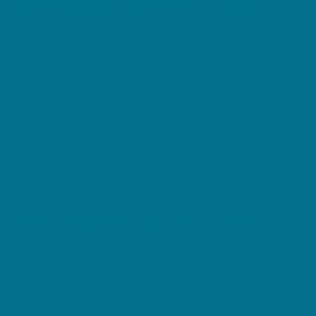
rofessional (VC, Private Equity, Kredite)
tandard (Arbeitsamt, IHK, Kleinkredite)