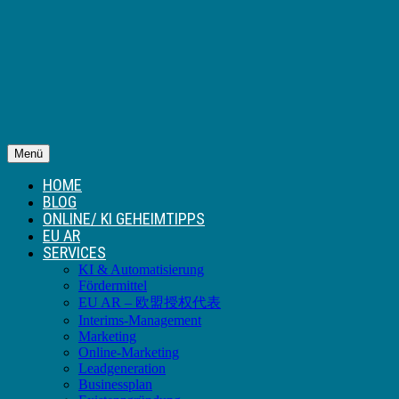
Menü
HOME
BLOG
ONLINE/ KI GEHEIMTIPPS
EU AR
SERVICES
KI & Automatisierung
Fördermittel
EU AR – 欧盟授权代表
Interims-Management
Marketing
Online-Marketing
Leadgeneration
Businessplan