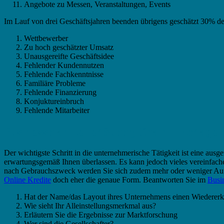
Angebote zu Messen, Veranstaltungen, Events
Im Lauf von drei Geschäftsjahren beenden übrigens geschätzt 30% d
Wettbewerber
Zu hoch geschätzter Umsatz
Unausgereifte Geschäftsidee
Fehlender Kundennutzen
Fehlende Fachkenntnisse
Familiäre Probleme
Fehlende Finanzierung
Konjuktureinbruch
Fehlende Mitarbeiter
Businessplan Leiter Supply Chain – Vorlage
Der wichtigste Schritt in die unternehmerische Tätigkeit ist eine ausg
erwartungsgemäß Ihnen überlassen. Es kann jedoch vieles vereinfachen,
nach Gebrauchszweck werden Sie sich zudem mehr oder weniger A
Online Kredite
doch eher die genaue Form. Beantworten Sie im
Busi
Hat der Name/das Layout ihres Unternehmens einen Wiederer
Wie sieht Ihr Alleinstellungsmerkmal aus?
Erläutern Sie die Ergebnisse zur Marktforschung
Wer sind die Gesellschafter?