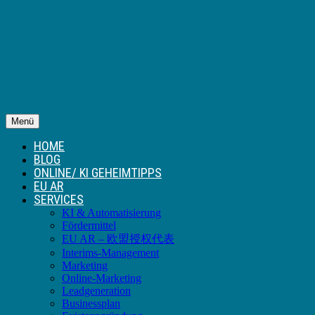
Menü
HOME
BLOG
ONLINE/ KI GEHEIMTIPPS
EU AR
SERVICES
KI & Automatisierung
Fördermittel
EU AR – 欧盟授权代表
Interims-Management
Marketing
Online-Marketing
Leadgeneration
Businessplan