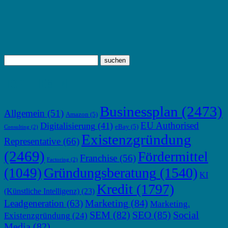
TOP THEMEN
Businessplan
(2473)
Allgemein
(51)
Amazon
(5)
EU Authorised
Digitalisierung
(41)
eBay
(5)
Consulting
(2)
Existenzgründung
Representative
(66)
(2469)
Fördermittel
Franchise
(56)
Factoring
(2)
Gründungsberatung
(1540)
(1049)
KI
Kredit
(1797)
(Künstliche Intelligenz)
(23)
Marketing
(84)
Leadgeneration
(63)
Marketing.
SEM
(82)
SEO
(85)
Social
Existenzgründung
(24)
Media
(82)