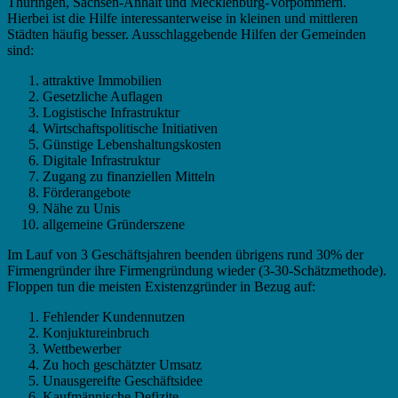
Thüringen, Sachsen-Anhalt und Mecklenburg-Vorpommern.
Hierbei ist die Hilfe interessanterweise in kleinen und mittleren
Städten häufig besser. Ausschlaggebende Hilfen der Gemeinden
sind:
attraktive Immobilien
Gesetzliche Auflagen
Logistische Infrastruktur
Wirtschaftspolitische Initiativen
Günstige Lebenshaltungskosten
Digitale Infrastruktur
Zugang zu finanziellen Mitteln
Förderangebote
Nähe zu Unis
allgemeine Gründerszene
Im Lauf von 3 Geschäftsjahren beenden übrigens rund 30% der
Firmengründer ihre Firmengründung wieder (3-30-Schätzmethode).
Floppen tun die meisten Existenzgründer in Bezug auf:
Fehlender Kundennutzen
Konjuktureinbruch
Wettbewerber
Zu hoch geschätzter Umsatz
Unausgereifte Geschäftsidee
Kaufmännische Defizite