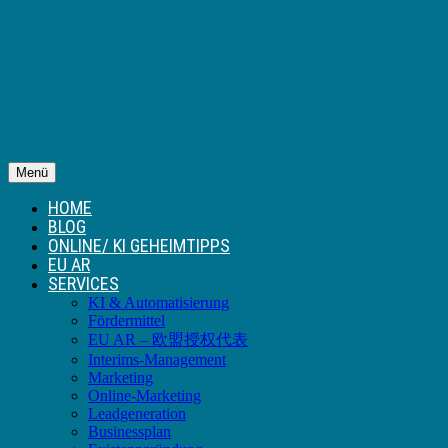
Menü
HOME
BLOG
ONLINE/ KI GEHEIMTIPPS
EU AR
SERVICES
KI & Automatisierung
Fördermittel
EU AR – 欧盟授权代表
Interims-Management
Marketing
Online-Marketing
Leadgeneration
Businessplan