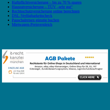
Haftpflichtversicherung – bis zu 70 % sparen
Hausratversicherung – TÜV „sehr gut“
Rechtsschutzversicherung online berechnen
DSL-Verfügbarkeitscheck
Pauschalreisen günstig buchen
Mietwagen-Preisvergleich