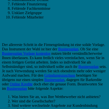
Fehlende Finanzierung
Fehlende Fachkenntnisse
Unklare Zielgruppe
Fehlende Mitarbeiter
Businessplan Produktionsplaner – Vorlage
oder Muster nutzen?
Der allererste Schritt in die Firmengründung ist eine solide Vorlage.
Das Instrument der Wahl ist hier der
Businessplan
. Ob Sie eine
Businessplan Vorlage kostenlos
nutzen bleibt verständlicherweise
Ihnen überlassen. Es kann freilich vieles vereinfachen, wenn Sie in
einem fertigen Gerüst arbeiten. Indes so individuell Sie als
Selbstständiger sind, so individuell sollte auch ihr
Businessplan
sein.
Je nach Verwendung werden Sie sich obendrein mehr oder weniger
Aufwand machen. Für den
Gründungszuschuss
benötigen Sie
übrigens nur einen simplen
Businessplan
, dagegen für Barkredite
oder
Online Kredite
doch eher die genaue Form. Beantworten Sie
im
Businessplan
bitte folgende Aspekte:
Was bieten Sie an, was Ihre Wettbewerber nicht anbieten?
Wer sind die Gesellschafter?
Sind weitere wechselnde Angebote zur Kundenbindung