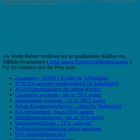
Besonderheiten des Einzelfalls berücksichtigt sein können. Die Lektüre des Ratgebers
ersetzt keine individuelle Beratung.
_______
Als Werbe-Partner verdienen wir an qualifizierten Käufen von
Affiliate-Programmen (
siehe unsere Datenschutzbestimmungen
).
Für Sie verändert sich der Preis nicht.
Auxmoney – 50.000 € Kredite für Selbständige
SCHUFA-neutraler Kreditvergleich für Selbständige
AGB-Sicherheitspakete für Online-Händler
Gasanbieter wechseln – bis zu 750 € sparen
Stromanbieter wechseln – bis zu 440 € sparen
Private Krankenversicherung – offizieller Tarifrechner
Kfz-Versicherung – bis zu 850 € sparen
Haftpflichtversicherung – bis zu 70 % sparen
Hausratversicherung – TÜV „sehr gut“
Rechtsschutzversicherung online berechnen
DSL-Verfügbarkeitscheck
Pauschalreisen günstig buchen