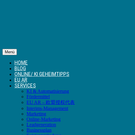
Menü
HOME
BLOG
ONLINE/ KI GEHEIMTIPPS
EU AR
SERVICES
KI & Automatisierung
Fördermittel
EU AR – 欧盟授权代表
Interims-Management
Marketing
Online-Marketing
Leadgeneration
Businessplan