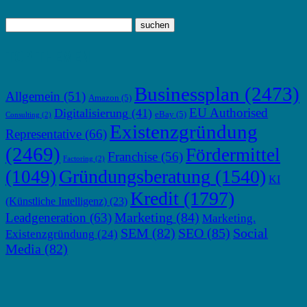
TOP THEMEN
Businessplan
(2473)
Allgemein
(51)
Amazon
(5)
EU Authorised
Digitalisierung
(41)
eBay
(5)
Consulting
(2)
Existenzgründung
Representative
(66)
(2469)
Fördermittel
Franchise
(56)
Factoring
(2)
Gründungsberatung
(1540)
(1049)
KI
Kredit
(1797)
(Künstliche Intelligenz)
(23)
Marketing
(84)
Leadgeneration
(63)
Marketing.
SEM
(82)
SEO
(85)
Social
Existenzgründung
(24)
Media
(82)