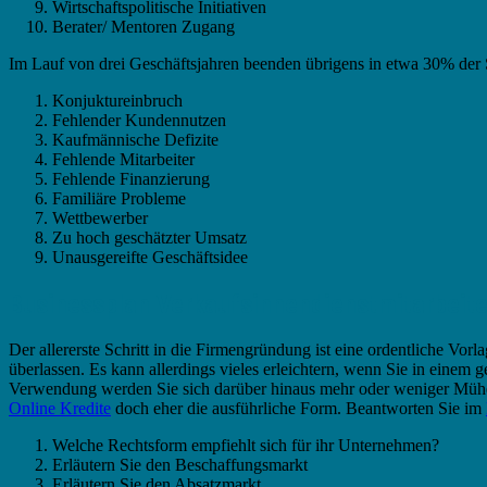
Wirtschaftspolitische Initiativen
Berater/ Mentoren Zugang
Im Lauf von drei Geschäftsjahren beenden übrigens in etwa 30% der S
Konjuktureinbruch
Fehlender Kundennutzen
Kaufmännische Defizite
Fehlende Mitarbeiter
Fehlende Finanzierung
Familiäre Probleme
Wettbewerber
Zu hoch geschätzter Umsatz
Unausgereifte Geschäftsidee
Businessplan Verkaufsinnendienstmitarbeite
Der allererste Schritt in die Firmengründung ist eine ordentliche Vorl
überlassen. Es kann allerdings vieles erleichtern, wenn Sie in einem g
Verwendung werden Sie sich darüber hinaus mehr oder weniger Mü
Online Kredite
doch eher die ausführliche Form. Beantworten Sie im
Welche Rechtsform empfiehlt sich für ihr Unternehmen?
Erläutern Sie den Beschaffungsmarkt
Erläutern Sie den Absatzmarkt