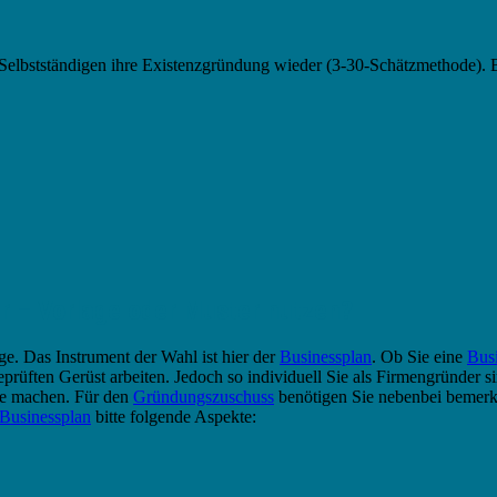
elbstständigen ihre Existenzgründung wieder (3-30-Schätzmethode). Br
r – Vorlage oder Muster nutzen?
age. Das Instrument der Wahl ist hier der
Businessplan
. Ob Sie eine
Busi
eprüften Gerüst arbeiten. Jedoch so individuell Sie als Firmengründer sin
he machen. Für den
Gründungszuschuss
benötigen Sie nebenbei bemerk
Businessplan
bitte folgende Aspekte: