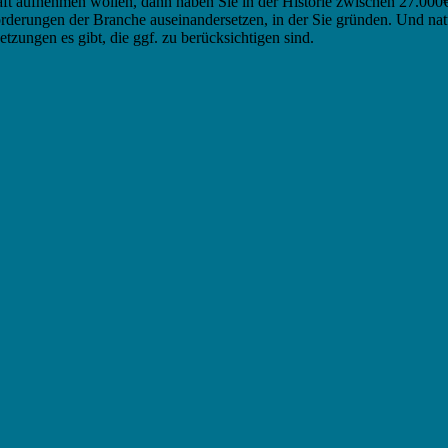
 aufnehmen wollen, dann haben Sie in der Historie zwischen 27.000€ - 
derungen der Branche auseinandersetzen, in der Sie gründen. Und natür
tzungen es gibt, die ggf. zu berücksichtigen sind.