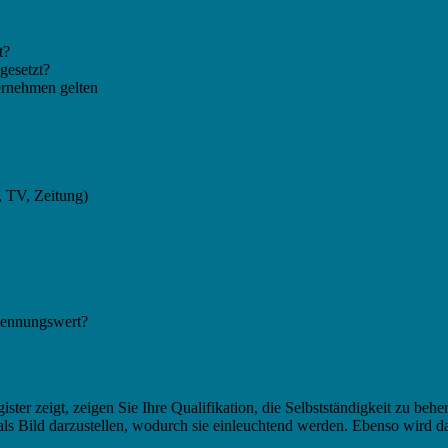
t?
gesetzt?
ternehmen gelten
 TV, Zeitung)
kennungswert?
r – Sinnvolle Gliederung?
ster zeigt, zeigen Sie Ihre Qualifikation, die Selbstständigkeit zu behe
 Bild darzustellen, wodurch sie einleuchtend werden. Ebenso wird dad