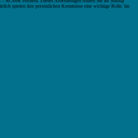
56.500€ verdient. Dieses Arbeitsentgelt sollten Sie als Startup
lich spielen ihre persönlichen Kenntnisse eine wichtige Rolle. Im