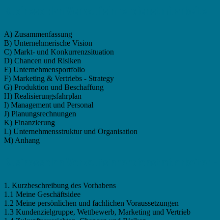
Businessplan Verkaufsinnendienstmitarbeiter - G
A) Zusammenfassung
B) Unternehmerische Vision
C) Markt- und Konkurrenzsituation
D) Chancen und Risiken
E) Unternehmensportfolio
F) Marketing & Vertriebs - Strategy
G) Produktion und Beschaffung
H) Realisierungsfahrplan
I) Management und Personal
J) Planungsrechnungen
K) Finanzierung
L) Unternehmensstruktur und Organisation
M) Anhang
Businessplan Verkaufsinnendienstmitarbeiter - 
1. Kurzbeschreibung des Vorhabens
1.1 Meine Geschäftsidee
1.2 Meine persönlichen und fachlichen Voraussetzungen
1.3 Kundenzielgruppe, Wettbewerb, Marketing und Vertrieb