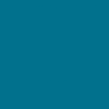
liederung Professional (VC, Private Equity, Kred
Gliederung Standard (Arbeitsamt, IHK, Kleinkred