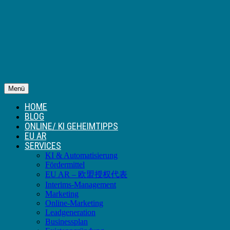
Menü
HOME
BLOG
ONLINE/ KI GEHEIMTIPPS
EU AR
SERVICES
KI & Automatisierung
Fördermittel
EU AR – 欧盟授权代表
Interims-Management
Marketing
Online-Marketing
Leadgeneration
Businessplan