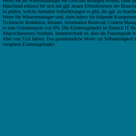
Wenn Sie als Wissensmanager ein Geschäft anfangen wollen, dann habe
Manchmal müssen Sie sich mit ggf. neuen Erfordernissen der Branche be
zu prüfen, welche formalen Anforderungen es gibt, die ggf. zu beacht
Wenn Sie Wissensmanager sind, dann haben Sie folgende Kompetenz
Technische Redaktion, Intranet, Information Retrieval, Content Man
es eine Gründerquote von 8%. Die Existenzgründer im Bereich IT Be
Abgeschlossenes Studium. Jammerschade ist, dass die Frauenquote le
Alter von 33,6 Jahren. Das grundsätzliche Motiv zur Selbständigkeit is
verspüren Existenzgründer: