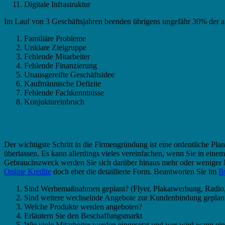
Digitale Infrastruktur
Im Lauf von 3 Geschäftsjahren beenden übrigens ungefähr 30% der a
Familiäre Probleme
Unklare Zielgruppe
Fehlende Mitarbeiter
Fehlende Finanzierung
Unausgereifte Geschäftsidee
Kaufmännische Defizite
Fehlende Fachkenntnisse
Konjuktureinbruch
Businessplan Wissensmanager – Vorlage od
Der wichtigste Schritt in die Firmengründung ist eine ordentliche Pl
überlassen. Es kann allerdings vieles vereinfachen, wenn Sie in einem f
Gebrauchszweck werden Sie sich darüber hinaus mehr oder wenige
Online Kredite
doch eher die detaillierte Form. Beantworten Sie im
B
Sind Werbemaßnahmen geplant? (Flyer, Plakatwerbung, Radio,
Sind weitere wechselnde Angebote zur Kundenbindung geplan
Welche Produkte werden angeboten?
Erläutern Sie den Beschaffungsmarkt
Wie viele Mitarbeiter werden eingesetzt und wer wird wann ein