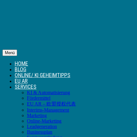
Menü
HOME
BLOG
ONLINE/ KI GEHEIMTIPPS
EU AR
SERVICES
KI & Automatisierung
Fördermittel
EU AR – 欧盟授权代表
Interims-Management
Marketing
Online-Marketing
Leadgeneration
Businessplan