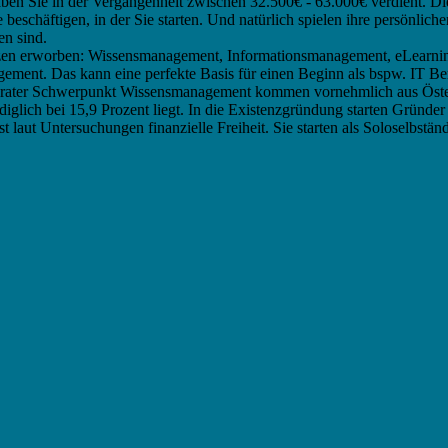
n Sie in der Vergangenheit zwischen 32.500€ - 63.000€ verdient. Diese
schäftigen, in der Sie starten. Und natürlich spielen ihre persönlichen
en sind.
en erworben: Wissensmanagement, Informationsmanagement, eLearnin
agement. Das kann eine perfekte Basis für einen Beginn als bspw. IT B
rater Schwerpunkt Wissensmanagement kommen vornehmlich aus Österre
diglich bei 15,9 Prozent liegt. In die Existenzgründung starten Grün
t laut Untersuchungen finanzielle Freiheit. Sie starten als Soloselbstän