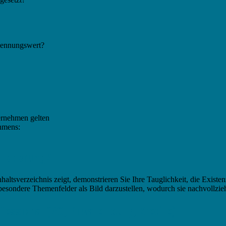
kennungswert?
ternehmen gelten
ehmens:
liederung?
haltsverzeichnis zeigt, demonstrieren Sie Ihre Tauglichkeit, die Exist
besondere Themenfelder als Bild darzustellen, wodurch sie nachvollzie
ssional (VC, Private Equity, Kredite)