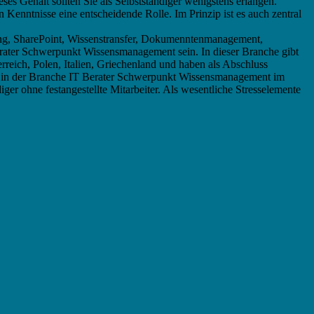
s Gehalt sollten Sie als Selbstständiger wenigstens erlangen.
 Kenntnisse eine entscheidende Rolle. Im Prinzip ist es auch zentral
g, SharePoint, Wissenstransfer, Dokumenntenmanagement,
erater Schwerpunkt Wissensmanagement sein. In dieser Branche gibt
ich, Polen, Italien, Griechenland und haben als Abschluss
der in der Branche IT Berater Schwerpunkt Wissensmanagement im
diger ohne festangestellte Mitarbeiter. Als wesentliche Stresselemente