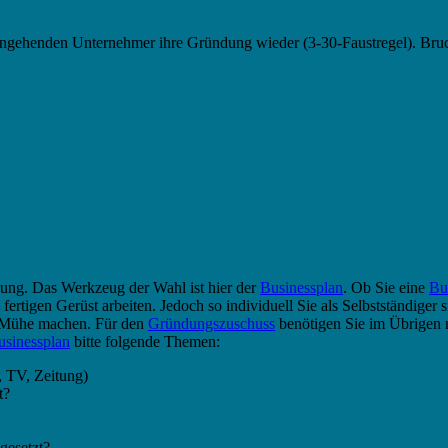
ngehenden Unternehmer ihre Gründung wieder (3-30-Faustregel). Bruc
er Muster nutzen?
anung. Das Werkzeug der Wahl ist hier der
Businessplan
. Ob Sie eine
Bu
ertigen Gerüst arbeiten. Jedoch so individuell Sie als Selbstständiger si
r Mühe machen. Für den
Gründungszuschuss
benötigen Sie im Übrigen 
usinessplan
bitte folgende Themen:
 TV, Zeitung)
t?
gesetzt?