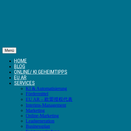
Menü
HOME
BLOG
ONLINE/ KI GEHEIMTIPPS
EU AR
SERVICES
KI & Automatisierung
Fördermittel
EU AR – 欧盟授权代表
Interims-Management
Marketing
Online-Marketing
Leadgeneration
Businessplan