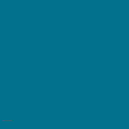
_______