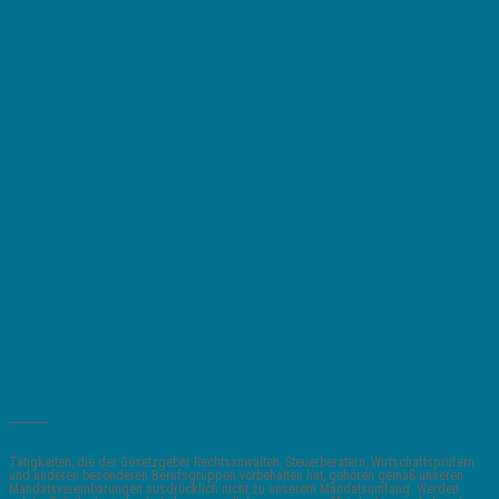
_______
Tätigkeiten, die der Gesetzgeber Rechtsanwälten, Steuerberatern, Wirtschaftsprüfern
und anderen besonderen Berufsgruppen vorbehalten hat, gehören gemäß unseren
Mandatsvereinbarungen ausdrücklich nicht zu unserem Mandatsumfang. Werden