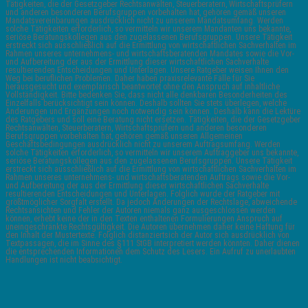
Tätigkeiten, die der Gesetzgeber Rechtsanwälten, Steuerberatern, Wirtschaftsprüfern
und anderen besonderen Berufsgruppen vorbehalten hat, gehören gemäß unseren
Mandatsvereinbarungen ausdrücklich nicht zu unserem Mandatsumfang. Werden
solche Tätigkeiten erforderlich, so vermitteln wir unserem Mandanten uns bekannte,
seriöse Beratungskollegen aus den zugelassenen Berufsgruppen. Unsere Tätigkeit
erstreckt sich ausschließlich auf die Ermittlung von wirtschaftlichen Sachverhalten im
Rahmen unseres unternehmens- und wirtschaftsberatenden Mandates sowie die Vor-
und Aufbereitung der aus der Ermittlung dieser wirtschaftlichen Sachverhalte
resultierenden Entscheidungen und Unterlagen. Unsere Ratgeber weisen Ihnen den
Weg bei beruflichen Problemen. Daher haben praxisrelevante Fälle für Sie
herausgesucht und exemplarisch beantwortet ohne den Anspruch auf inhaltliche
Vollständigkeit. Bitte bedenken Sie, dass nicht alle denkbaren Besonderheiten des
Einzelfalls berücksichtigt sein können. Deshalb sollten Sie stets überlegen, welche
Änderungen und Ergänzungen noch notwendig sein können. Deshalb kann die Lektüre
des Ratgebers und soll eine Beratung nicht ersetzen. Tätigkeiten, die der Gesetzgeber
Rechtsanwälten, Steuerberatern, Wirtschaftsprüfern und anderen besonderen
Berufsgruppen vorbehalten hat, gehören gemäß unseren Allgemeinen
Geschäftsbedingungen ausdrücklich nicht zu unserem Auftragsumfang. Werden
solche Tätigkeiten erforderlich, so vermitteln wir unserem Auftraggeber uns bekannte,
seriöse Beratungskollegen aus den zugelassenen Berufsgruppen. Unsere Tätigkeit
erstreckt sich ausschließlich auf die Ermittlung von wirtschaftlichen Sachverhalten im
Rahmen unseres unternehmens- und wirtschaftsberatenden Auftrags sowie die Vor-
und Aufbereitung der aus der Ermittlung dieser wirtschaftlichen Sachverhalte
resultierenden Entscheidungen und Unterlagen. Folglich wurde der Ratgeber mit
größtmöglicher Sorgfalt erstellt. Da jedoch Änderungen der Rechtslage, abweichende
Rechtsansichten und Fehler der Autoren niemals ganz ausgeschlossen werden
können, erhebt keine der in den Texten enthaltenen Formulierungen Anspruch auf
uneingeschränkte Rechtsgültigkeit. Die Autoren übernehmen daher keine Haftung für
den Inhalt der Muster­texte. Folglich distanziertsich der Autor sich ausdrücklich von
Textpassagen, die im Sinne des §111 StGB interpretiert werden könnten. Daher dienen
die entsprechenden Informationen dem Schutz des Lesers. Ein Aufruf zu unerlaubten
Handlungen ist nicht beabsichtigt.