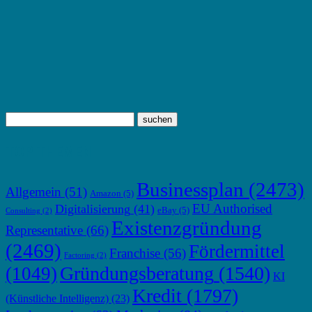
TOP THEMEN
Businessplan
(2473)
Allgemein
(51)
Amazon
(5)
EU Authorised
Digitalisierung
(41)
eBay
(5)
Consulting
(2)
Existenzgründung
Representative
(66)
(2469)
Fördermittel
Franchise
(56)
Factoring
(2)
Gründungsberatung
(1540)
(1049)
KI
Kredit
(1797)
(Künstliche Intelligenz)
(23)