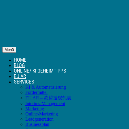
Menü
HOME
BLOG
ONLINE/ KI GEHEIMTIPPS
EU AR
SERVICES
KI & Automatisierung
Fördermittel
EU AR – 欧盟授权代表
Interims-Management
Marketing
Online-Marketing
Leadgeneration
Businessplan