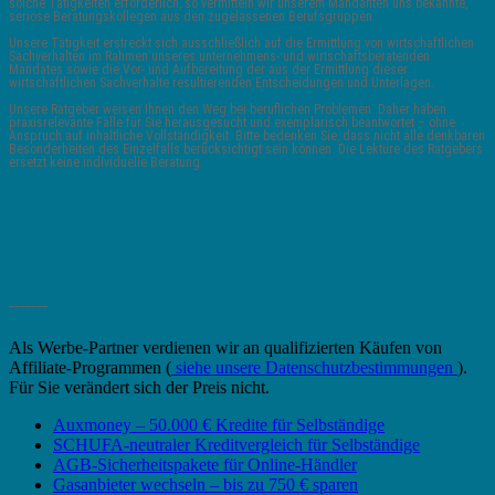
solche Tätigkeiten erforderlich, so vermitteln wir unserem Mandanten uns bekannte,
seriöse Beratungskollegen aus den zugelassenen Berufsgruppen.
Unsere Tätigkeit erstreckt sich ausschließlich auf die Ermittlung von wirtschaftlichen
Sachverhalten im Rahmen unseres unternehmens- und wirtschaftsberatenden
Mandates sowie die Vor- und Aufbereitung der aus der Ermittlung dieser
wirtschaftlichen Sachverhalte resultierenden Entscheidungen und Unterlagen.
Unsere Ratgeber weisen Ihnen den Weg bei beruflichen Problemen. Daher haben
praxisrelevante Fälle für Sie herausgesucht und exemplarisch beantwortet – ohne
Anspruch auf inhaltliche Vollständigkeit. Bitte bedenken Sie, dass nicht alle denkbaren
Besonderheiten des Einzelfalls berücksichtigt sein können. Die Lektüre des Ratgebers
ersetzt keine individuelle Beratung.
_______
Als Werbe-Partner verdienen wir an qualifizierten Käufen von
Affiliate-Programmen (
siehe unsere Datenschutzbestimmungen
).
Für Sie verändert sich der Preis nicht.
Auxmoney – 50.000 € Kredite für Selbständige
SCHUFA-neutraler Kreditvergleich für Selbständige
AGB-Sicherheitspakete für Online-Händler
Gasanbieter wechseln – bis zu 750 € sparen