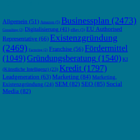
TOP THEMEN
Businessplan
(2473)
Allgemein
(51)
Amazon
(5)
EU Authorised
Digitalisierung
(41)
eBay
(5)
Consulting
(2)
Existenzgründung
Representative
(66)
(2469)
Fördermittel
Franchise
(56)
Factoring
(2)
Gründungsberatung
(1540)
(1049)
KI
Kredit
(1797)
(Künstliche Intelligenz)
(23)
Marketing
(84)
Leadgeneration
(63)
Marketing.
SEM
(82)
SEO
(85)
Social
Existenzgründung
(24)
Media
(82)