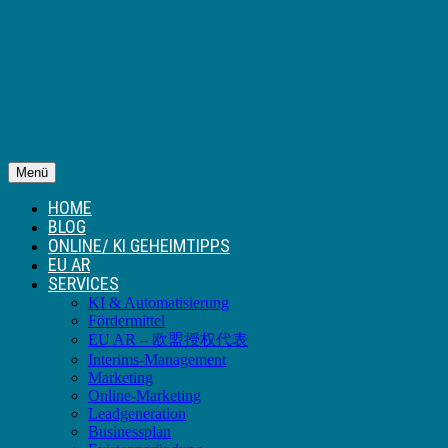
Menü
HOME
BLOG
ONLINE/ KI GEHEIMTIPPS
EU AR
SERVICES
KI & Automatisierung
Fördermittel
EU AR – 欧盟授权代表
Interims-Management
Marketing
Online-Marketing
Leadgeneration
Businessplan