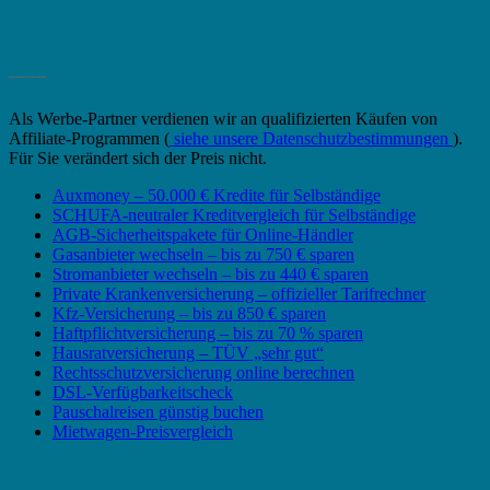
_______
Als Werbe-Partner verdienen wir an qualifizierten Käufen von
Affiliate-Programmen (
siehe unsere Datenschutzbestimmungen
).
Für Sie verändert sich der Preis nicht.
Auxmoney – 50.000 € Kredite für Selbständige
SCHUFA-neutraler Kreditvergleich für Selbständige
AGB-Sicherheitspakete für Online-Händler
Gasanbieter wechseln – bis zu 750 € sparen
Stromanbieter wechseln – bis zu 440 € sparen
Private Krankenversicherung – offizieller Tarifrechner
Kfz-Versicherung – bis zu 850 € sparen
Haftpflichtversicherung – bis zu 70 % sparen
Hausratversicherung – TÜV „sehr gut“
Rechtsschutzversicherung online berechnen
DSL-Verfügbarkeitscheck
Pauschalreisen günstig buchen
Mietwagen-Preisvergleich