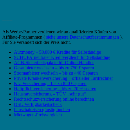
_______
Als Werbe-Partner verdienen wir an qualifizierten Käufen von
Affiliate-Programmen (
siehe unsere Datenschutzbestimmungen
).
Für Sie verändert sich der Preis nicht.
Auxmoney – 50.000 € Kredite für Selbständige
SCHUFA-neutraler Kreditvergleich für Selbständige
AGB-Sicherheitspakete für Online-Händler
Gasanbieter wechseln – bis zu 750 € sparen
Stromanbieter wechseln – bis zu 440 € sparen
Private Krankenversicherung – offizieller Tarifrechner
Kfz-Versicherung – bis zu 850 € sparen
Haftpflichtversicherung – bis zu 70 % sparen
Hausratversicherung – TÜV „sehr gut“
Rechtsschutzversicherung online berechnen
DSL-Verfügbarkeitscheck
Pauschalreisen günstig buchen
Mietwagen-Preisvergleich