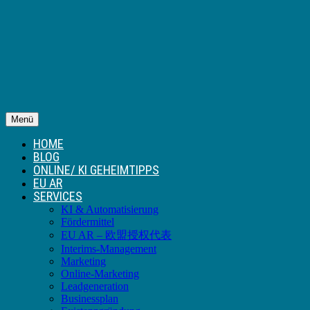
Menü
HOME
BLOG
ONLINE/ KI GEHEIMTIPPS
EU AR
SERVICES
KI & Automatisierung
Fördermittel
EU AR – 欧盟授权代表
Interims-Management
Marketing
Online-Marketing
Leadgeneration
Businessplan