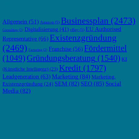
TOP THEMEN
Businessplan
(2473)
Allgemein
(51)
Amazon
(5)
EU Authorised
Digitalisierung
(41)
eBay
(5)
Consulting
(2)
Existenzgründung
Representative
(66)
(2469)
Fördermittel
Franchise
(56)
Factoring
(2)
Gründungsberatung
(1540)
(1049)
KI
Kredit
(1797)
(Künstliche Intelligenz)
(23)
Marketing
(84)
Leadgeneration
(63)
Marketing.
SEM
(82)
SEO
(85)
Social
Existenzgründung
(24)
Media
(82)