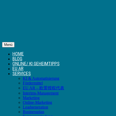
Menü
HOME
BLOG
ONLINE/ KI GEHEIMTIPPS
EU AR
SERVICES
KI & Automatisierung
Fördermittel
EU AR – 欧盟授权代表
Interims-Management
Marketing
Online-Marketing
Leadgeneration
Businessplan