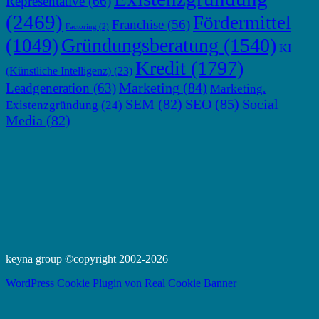
Representative
(66)
(2469)
Fördermittel
Franchise
(56)
Factoring
(2)
Gründungsberatung
(1540)
(1049)
KI
Kredit
(1797)
(Künstliche Intelligenz)
(23)
Marketing
(84)
Leadgeneration
(63)
Marketing.
SEM
(82)
SEO
(85)
Social
Existenzgründung
(24)
Media
(82)
keyna group ©copyright 2002-2026
WordPress Cookie Plugin von Real Cookie Banner