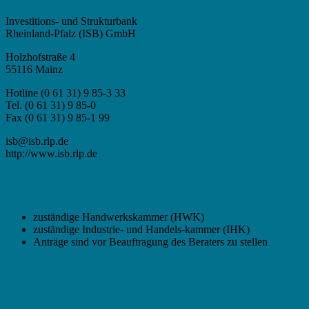
Investitions- und Strukturbank
Rheinland-Pfalz (ISB) GmbH
Holzhofstraße 4
55116 Mainz
Hotline (0 61 31) 9 85-3 33
Tel. (0 61 31) 9 85-0
Fax (0 61 31) 9 85-1 99
isb@isb.rlp.de
http://www.isb.rlp.de
Antragsstelle
zuständige Handwerkskammer (HWK)
zuständige Industrie- und Handels-kammer (IHK)
Anträge sind vor Beauftragung des Beraters zu stellen