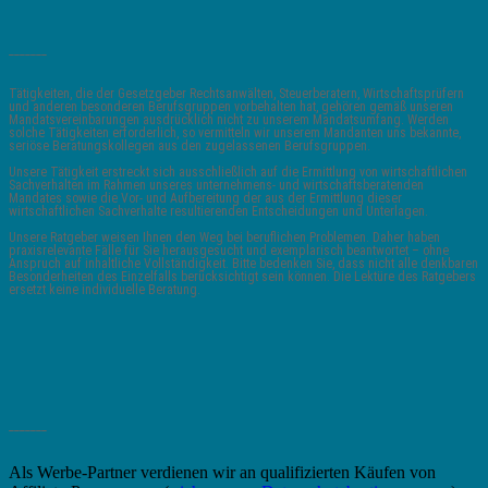
_______
Tätigkeiten, die der Gesetzgeber Rechtsanwälten, Steuerberatern, Wirtschaftsprüfern
und anderen besonderen Berufsgruppen vorbehalten hat, gehören gemäß unseren
Mandatsvereinbarungen ausdrücklich nicht zu unserem Mandatsumfang. Werden
solche Tätigkeiten erforderlich, so vermitteln wir unserem Mandanten uns bekannte,
seriöse Beratungskollegen aus den zugelassenen Berufsgruppen.
Unsere Tätigkeit erstreckt sich ausschließlich auf die Ermittlung von wirtschaftlichen
Sachverhalten im Rahmen unseres unternehmens- und wirtschaftsberatenden
Mandates sowie die Vor- und Aufbereitung der aus der Ermittlung dieser
wirtschaftlichen Sachverhalte resultierenden Entscheidungen und Unterlagen.
Unsere Ratgeber weisen Ihnen den Weg bei beruflichen Problemen. Daher haben
praxisrelevante Fälle für Sie herausgesucht und exemplarisch beantwortet – ohne
Anspruch auf inhaltliche Vollständigkeit. Bitte bedenken Sie, dass nicht alle denkbaren
Besonderheiten des Einzelfalls berücksichtigt sein können. Die Lektüre des Ratgebers
ersetzt keine individuelle Beratung.
_______
Als Werbe-Partner verdienen wir an qualifizierten Käufen von