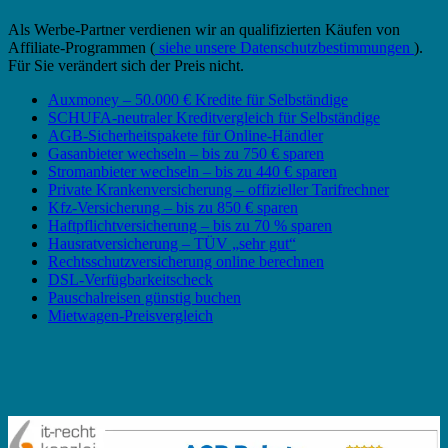
Als Werbe-Partner verdienen wir an qualifizierten Käufen von
Affiliate-Programmen (
siehe unsere Datenschutzbestimmungen
).
Für Sie verändert sich der Preis nicht.
Auxmoney – 50.000 € Kredite für Selbständige
SCHUFA-neutraler Kreditvergleich für Selbständige
AGB-Sicherheitspakete für Online-Händler
Gasanbieter wechseln – bis zu 750 € sparen
Stromanbieter wechseln – bis zu 440 € sparen
Private Krankenversicherung – offizieller Tarifrechner
Kfz-Versicherung – bis zu 850 € sparen
Haftpflichtversicherung – bis zu 70 % sparen
Hausratversicherung – TÜV „sehr gut“
Rechtsschutzversicherung online berechnen
DSL-Verfügbarkeitscheck
Pauschalreisen günstig buchen
Mietwagen-Preisvergleich