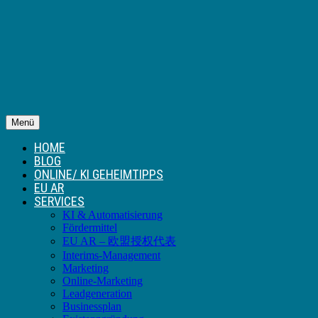
Menü
HOME
BLOG
ONLINE/ KI GEHEIMTIPPS
EU AR
SERVICES
KI & Automatisierung
Fördermittel
EU AR – 欧盟授权代表
Interims-Management
Marketing
Online-Marketing
Leadgeneration
Businessplan