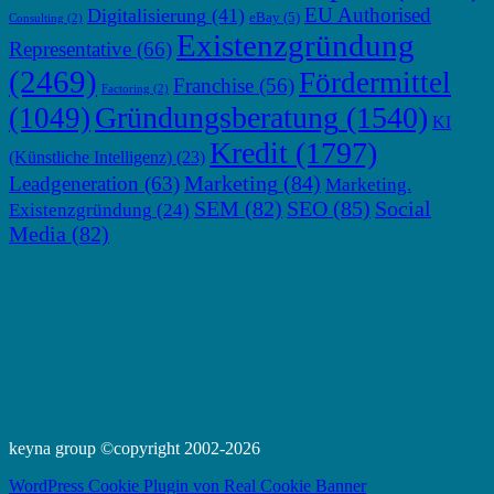
EU Authorised
Digitalisierung
(41)
eBay
(5)
Consulting
(2)
Existenzgründung
Representative
(66)
(2469)
Fördermittel
Franchise
(56)
Factoring
(2)
Gründungsberatung
(1540)
(1049)
KI
Kredit
(1797)
(Künstliche Intelligenz)
(23)
Marketing
(84)
Leadgeneration
(63)
Marketing.
SEM
(82)
SEO
(85)
Social
Existenzgründung
(24)
Media
(82)
keyna group ©copyright 2002-2026
WordPress Cookie Plugin von Real Cookie Banner