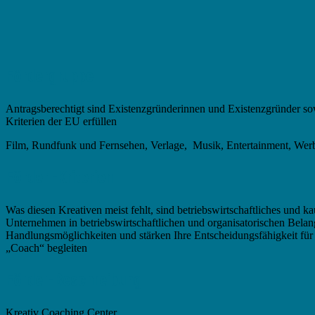
Fördergruppe
Antragsberechtigt sind Existenzgründerinnen und Existenzgründer so
Kriterien der EU erfüllen
Film, Rundfunk und Fernsehen, Verlage, Musik, Entertainment, Wer
Förder -Kriterien
Was diesen Kreativen meist fehlt, sind betriebswirtschaftliches un
Unternehmen in betriebswirtschaftlichen und organisatorischen Be
Handlungsmöglichkeiten und stärken Ihre Entscheidungsfähigkeit für 
„Coach“ begleiten
Förder-Beschreibung
Kreativ Coaching Center