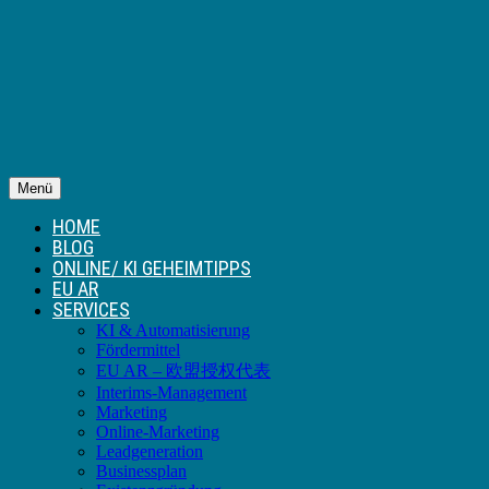
Menü
HOME
BLOG
ONLINE/ KI GEHEIMTIPPS
EU AR
SERVICES
KI & Automatisierung
Fördermittel
EU AR – 欧盟授权代表
Interims-Management
Marketing
Online-Marketing
Leadgeneration
Businessplan