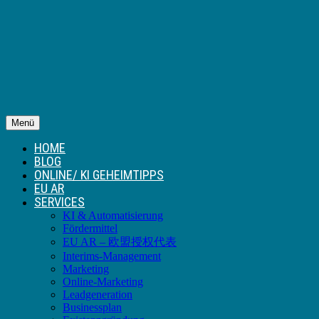
Menü
HOME
BLOG
ONLINE/ KI GEHEIMTIPPS
EU AR
SERVICES
KI & Automatisierung
Fördermittel
EU AR – 欧盟授权代表
Interims-Management
Marketing
Online-Marketing
Leadgeneration
Businessplan