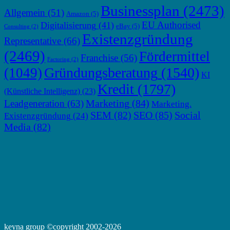
Businessplan
(2473)
Allgemein
(51)
Amazon
(5)
EU Authorised
Digitalisierung
(41)
eBay
(5)
Consulting
(2)
Existenzgründung
Representative
(66)
(2469)
Fördermittel
Franchise
(56)
Factoring
(2)
Gründungsberatung
(1540)
(1049)
KI
Kredit
(1797)
(Künstliche Intelligenz)
(23)
Marketing
(84)
Leadgeneration
(63)
Marketing.
SEM
(82)
SEO
(85)
Social
Existenzgründung
(24)
Media
(82)
keyna group ©copyright 2002-2026