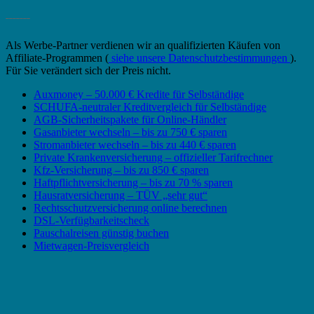
_______
Als Werbe-Partner verdienen wir an qualifizierten Käufen von
Affiliate-Programmen (
siehe unsere Datenschutzbestimmungen
).
Für Sie verändert sich der Preis nicht.
Auxmoney – 50.000 € Kredite für Selbständige
SCHUFA-neutraler Kreditvergleich für Selbständige
AGB-Sicherheitspakete für Online-Händler
Gasanbieter wechseln – bis zu 750 € sparen
Stromanbieter wechseln – bis zu 440 € sparen
Private Krankenversicherung – offizieller Tarifrechner
Kfz-Versicherung – bis zu 850 € sparen
Haftpflichtversicherung – bis zu 70 % sparen
Hausratversicherung – TÜV „sehr gut“
Rechtsschutzversicherung online berechnen
DSL-Verfügbarkeitscheck
Pauschalreisen günstig buchen
Mietwagen-Preisvergleich