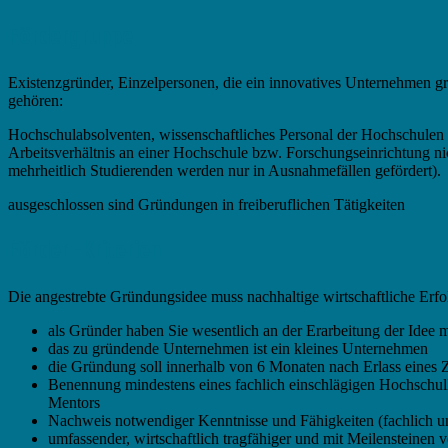
Fördergruppe
Existenzgründer, Einzelpersonen, die ein innovatives Unternehmen 
gehören:
Hochschulabsolventen, wissenschaftliches Personal der Hochschulen u
Arbeitsverhältnis an einer Hochschule bzw. Forschungseinrichtung nic
mehrheitlich Studierenden werden nur in Ausnahmefällen gefördert).
ausgeschlossen sind Gründungen in freiberuflichen Tätigkeiten
Förder -Kriterien
Die angestrebte Gründungsidee muss nachhaltige wirtschaftliche Erfo
als Gründer haben Sie wesentlich an der Erarbeitung der Idee 
das zu gründende Unternehmen ist ein kleines Unternehmen
die Gründung soll innerhalb von 6 Monaten nach Erlass eines
Benennung mindestens eines fachlich einschlägigen Hochschulle
Mentors
Nachweis notwendiger Kenntnisse und Fähigkeiten (fachlich u
umfassender, wirtschaftlich tragfähiger und mit Meilensteinen 