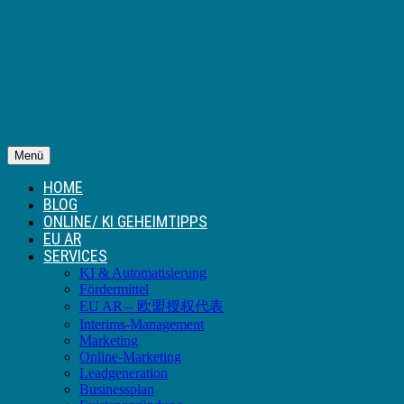
Menü
HOME
BLOG
ONLINE/ KI GEHEIMTIPPS
EU AR
SERVICES
KI & Automatisierung
Fördermittel
EU AR – 欧盟授权代表
Interims-Management
Marketing
Online-Marketing
Leadgeneration
Businessplan