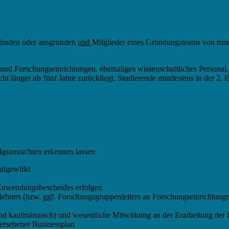
gründen oder ausgründen
und
Mitglieder eines Gründungsteams von min
nd Forschungseinrichtungen, ehemaliges wissenschaftliches Personal, 
ht länger als fünf Jahre zurückliegt, Studierende mindestens in der 2.
lgsaussichten erkennen lassen
mitgewirkt
 Zuwendungsbescheides erfolgen
hrers (bzw. ggf. Forschungsgruppenleiters an Forschungseinrichtungen
nd kaufmännisch) und wesentliche Mitwirkung an der Erarbeitung der 
versehener Businessplan