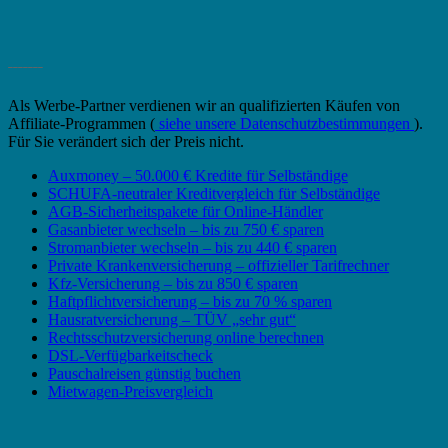
_______
Als Werbe-Partner verdienen wir an qualifizierten Käufen von
Affiliate-Programmen (
siehe unsere Datenschutzbestimmungen
).
Für Sie verändert sich der Preis nicht.
Auxmoney – 50.000 € Kredite für Selbständige
SCHUFA-neutraler Kreditvergleich für Selbständige
AGB-Sicherheitspakete für Online-Händler
Gasanbieter wechseln – bis zu 750 € sparen
Stromanbieter wechseln – bis zu 440 € sparen
Private Krankenversicherung – offizieller Tarifrechner
Kfz-Versicherung – bis zu 850 € sparen
Haftpflichtversicherung – bis zu 70 % sparen
Hausratversicherung – TÜV „sehr gut“
Rechtsschutzversicherung online berechnen
DSL-Verfügbarkeitscheck
Pauschalreisen günstig buchen
Mietwagen-Preisvergleich