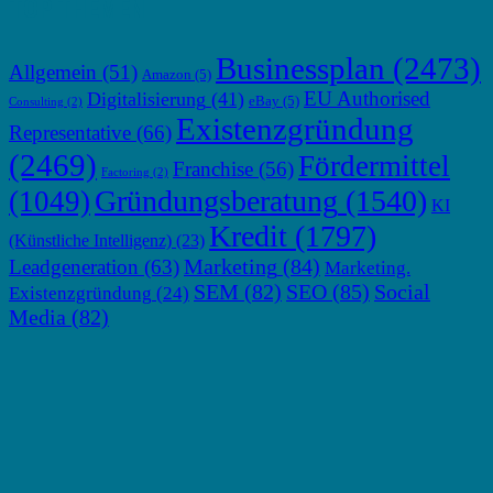
TOP THEMEN
Businessplan
(2473)
Allgemein
(51)
Amazon
(5)
EU Authorised
Digitalisierung
(41)
eBay
(5)
Consulting
(2)
Existenzgründung
Representative
(66)
(2469)
Fördermittel
Franchise
(56)
Factoring
(2)
Gründungsberatung
(1540)
(1049)
KI
Kredit
(1797)
(Künstliche Intelligenz)
(23)
Marketing
(84)
Leadgeneration
(63)
Marketing.
SEM
(82)
SEO
(85)
Social
Existenzgründung
(24)
Media
(82)