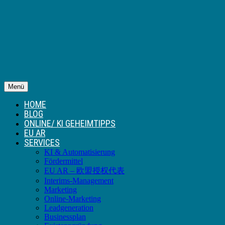
Menü
HOME
BLOG
ONLINE/ KI GEHEIMTIPPS
EU AR
SERVICES
KI & Automatisierung
Fördermittel
EU AR – 欧盟授权代表
Interims-Management
Marketing
Online-Marketing
Leadgeneration
Businessplan