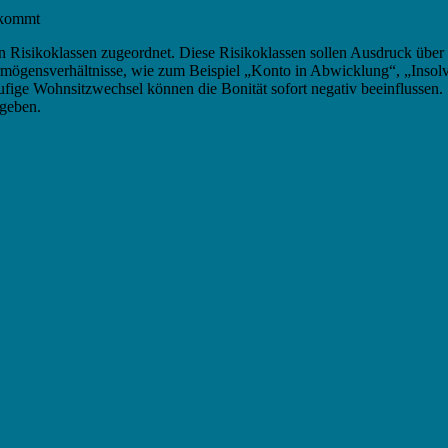
ekommt
Risikoklassen zugeordnet. Diese Risikoklassen sollen Ausdruck über d
ensverhältnisse, wie zum Beispiel „Konto in Abwicklung“, „Insolve
fige Wohnsitzwechsel können die Bonität sofort negativ beeinflussen.
rgeben.