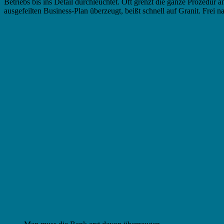
Betriebs bis ins Detail durchleuchtet. Oft grenzt die ganze Prozedur
ausgefeilten Business-Plan überzeugt, beißt schnell auf Granit. Frei