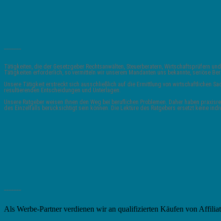
_______
Tätigkeiten, die der Gesetzgeber Rechtsanwälten, Steuerberatern, Wirtschaftsprüfern
Tätigkeiten erforderlich, so vermitteln wir unserem Mandanten uns bekannte, seriöse 
Unsere Tätigkeit erstreckt sich ausschließlich auf die Ermittlung von wirtschaftlichen
resultierenden Entscheidungen und Unterlagen.
Unsere Ratgeber weisen Ihnen den Weg bei beruflichen Problemen. Daher haben praxisrele
des Einzelfalls berücksichtigt sein können. Die Lektüre des Ratgebers ersetzt keine indi
_______
Als Werbe-Partner verdienen wir an qualifizierten Käufen von Affili