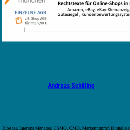
Geschrieben von
Andreas Schilling
Blogger, Interims Manager, CSMO, CMO, Marketingprofi Digitalisie