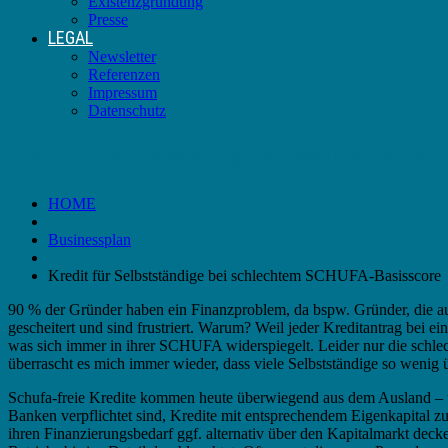
Existenzgründung
Presse
LEGAL
Newsletter
Referenzen
Impressum
Datenschutz
Kredit für Selbstständige bei schlechtem S
HOME
Businessplan
Kredit für Selbstständige bei schlechtem SCHUFA-Basisscore
90 % der Gründer haben ein Finanzproblem, da bspw. Gründer, die au
gescheitert und sind frustriert. Warum? Weil jeder Kreditantrag bei 
was sich immer in ihrer SCHUFA widerspiegelt. Leider nur die schlec
überrascht es mich immer wieder, dass viele Selbstständige so wenig 
Schufa-freie Kredite kommen heute überwiegend aus dem Ausland – und
Banken verpflichtet sind, Kredite mit entsprechendem Eigenkapital 
ihren Finanzierungsbedarf ggf. alternativ über den Kapitalmarkt dec