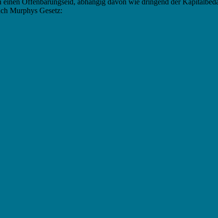
 an einen Offenbarungseid, abhängig davon wie dringend der Kapitalbed
 nach Murphys Gesetz: