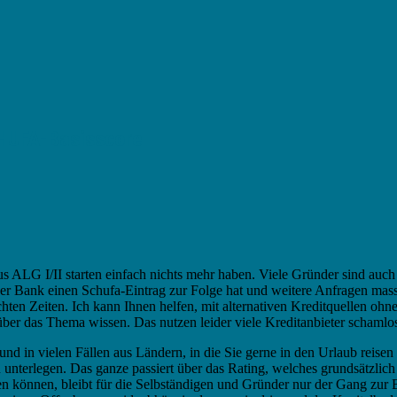
CHUFA-Basisscore
s ALG I/II starten einfach nichts mehr haben. Viele Gründer sind auc
einer Bank einen Schufa-Eintrag zur Folge hat und weitere Anfragen ma
hten Zeiten. Ich kann Ihnen helfen, mit alternativen Kreditquellen o
über das Thema wissen. Das nutzen leider viele Kreditanbieter schamlos
 in vielen Fällen aus Ländern, in die Sie gerne in den Urlaub reisen 
zu unterlegen. Das ganze passiert über das Rating, welches grundsätzl
ken können, bleibt für die Selbständigen und Gründer nur der Gang zur