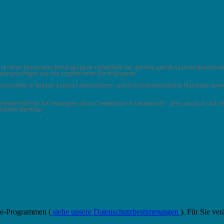
 und anderen besonderen Berufsgruppen vorbehalten hat, gehören gemäß unseren Mandats
Beratungskollegen aus den zugelassenen Berufsgruppen.
 Sachverhalten im Rahmen unseres unternehmens- und wirtschaftsberatenden Mandates sowie 
vante Fälle für Sie herausgesucht und exemplarisch beantwortet – ohne Anspruch auf inha
viduelle Beratung.
ate-Programmen (
siehe unsere Datenschutzbestimmungen
). Für Sie ver