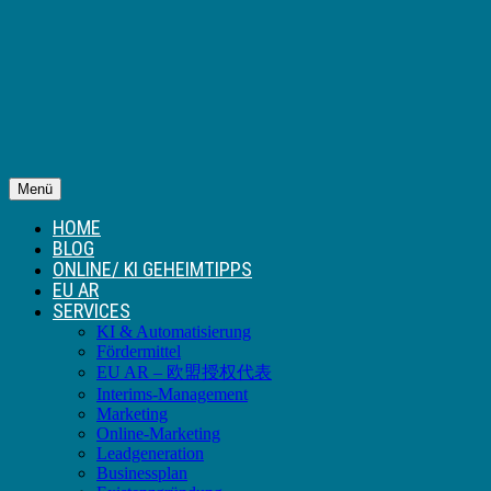
Menü
HOME
BLOG
ONLINE/ KI GEHEIMTIPPS
EU AR
SERVICES
KI & Automatisierung
Fördermittel
EU AR – 欧盟授权代表
Interims-Management
Marketing
Online-Marketing
Leadgeneration
Businessplan