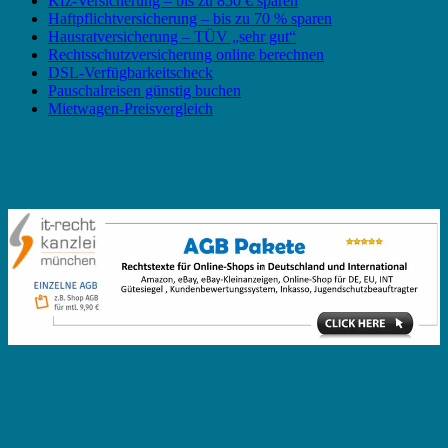
Kfz-Versicherung – bis zu 850 € sparen
Haftpflichtversicherung – bis zu 70 % sparen
Hausratversicherung – TÜV „sehr gut“
Rechtsschutzversicherung online berechnen
DSL-Verfügbarkeitscheck
Pauschalreisen günstig buchen
Mietwagen-Preisvergleich