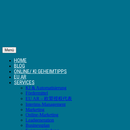
Menü
HOME
BLOG
ONLINE/ KI GEHEIMTIPPS
EU AR
SERVICES
KI & Automatisierung
Fördermittel
EU AR – 欧盟授权代表
Interims-Management
Marketing
Online-Marketing
Leadgeneration
Businessplan