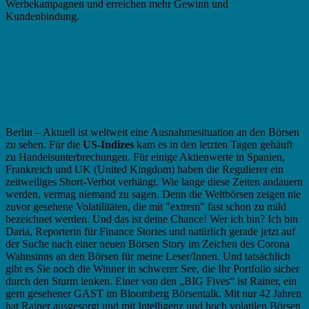
Werbekampagnen und erreichen mehr Gewinn und
Kundenbindung.
Newsletter Beispiel – Trading Börsen Chaos
Hysterie an der Börse? Jetzt einsteigen und
Millionär mit Börsen Chaos werden.
Berlin – Aktuell ist weltweit eine Ausnahmesituation an den Börsen
zu sehen. Für die
US-Indizes
kam es in den letzten Tagen gehäuft
zu Handelsunterbrechungen. Für einige Aktienwerte in Spanien,
Frankreich und UK (United Kingdom) haben die Regulierer ein
zeitweiliges Short-Verbot verhängt. Wie lange diese Zeiten andauern
werden, vermag niemand zu sagen. Denn die Weltbörsen zeigen nie
zuvor gesehene Volatilitäten, die mit "extrem" fast schon zu mild
bezeichnet werden. Und das ist deine Chance! Wer ich bin? Ich bin
Daria, Reporterin für Finance Stories und natürlich gerade jetzt auf
der Suche nach einer neuen Börsen Story im Zeichen des Corona
Wahnsinns an den Börsen für meine Leser/Innen. Und tatsächlich
gibt es Sie noch die Winner in schwerer See, die Ihr Portfolio sicher
durch den Sturm lenken. Einer von den „BIG Fives“ ist Rainer, ein
gern gesehener GAST im Bloomberg Börsentalk. Mit nur 42 Jahren
hat Rainer ausgesorgt und mit Intelligenz und hoch volatilen Börsen