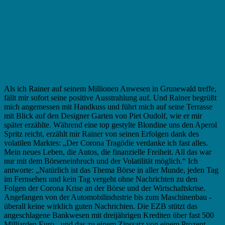
Über Nacht zum Multi-Millionär
Als ich Rainer auf seinem Millionen Anwesen in Grunewald treffe,
fällt mir sofort seine positive Ausstrahlung auf. Und Rainer begrüßt
mich angemessen mit Handkuss und führt mich auf seine Terrasse
mit Blick auf den Designer Garten von Piet Oudolf, wie er mir
später erzählte. Während eine top gestylte Blondine uns den Aperol
Spritz reicht, erzählt mir Rainer von seinen Erfolgen dank des
volatilen Marktes: „Der Corona Tragödie verdanke ich fast alles.
Mein neues Leben, die Autos, die finanzielle Freiheit. All das war
nur mit dem Börseneinbruch und der Volatilität möglich.“ Ich
antworte: „Natürlich ist das Thema Börse in aller Munde, jeden Tag
im Fernsehen und kein Tag vergeht ohne Nachrichten zu den
Folgen der Corona Krise an der Börse und der Wirtschaftskrise.
Angefangen von der Automobilindustrie bis zum Maschinenbau -
überall keine wirklich guten Nachrichten. Die EZB stützt das
angeschlagene Bankwesen mit dreijährigen Krediten über fast 500
Milliarden Euro - und das zu einem Zinssatz von einem Prozent.