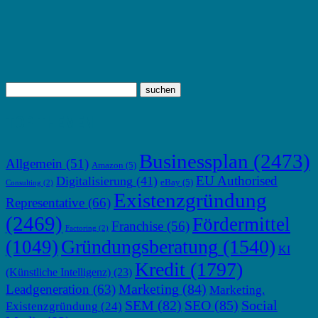
TOP THEMEN
Businessplan
(2473)
Allgemein
(51)
Amazon
(5)
EU Authorised
Digitalisierung
(41)
eBay
(5)
Consulting
(2)
Existenzgründung
Representative
(66)
(2469)
Fördermittel
Franchise
(56)
Factoring
(2)
Gründungsberatung
(1540)
(1049)
KI
Kredit
(1797)
(Künstliche Intelligenz)
(23)
Marketing
(84)
Leadgeneration
(63)
Marketing.
SEM
(82)
SEO
(85)
Social
Existenzgründung
(24)