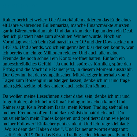
Smartphone
Rainer berichtet weiter: Die Abverkäufe markierten das Ende eines
elf Jahre währenden Bullenmarkts, manche Finanzmärkte stürzten
gar in Bärenterritorium ab. Und dann kam der Tag an dem ein Deal,
den ich platziert hatte zum absoluten Winner wurde. Noch am
Vormittag war ich beim Zahnarzt in der OP und der Dow sackte um
14% ab. Und abends, wo ich einigermaßen klar denken konnte, war
ich bereits um einige Millionen reicher. Und auch alle meine
Freunde die noch schnell ein Konto eröffnet hatten. Einfach ein
unbeschreibliches Gefühl.“ Ja und ich spüre es förmlich, spüre den
Erfolg und die Macht die Rainer jetzt, in diesem Moment ausstrahlt.
Der Gewinn hat den sympathischen Mittvierziger innerhalb von 2
Tagen zum Börsenguru aufsteigen lassen, denke ich mir und frage
mich gleichzeitig, ob das andere auch schaffen können.
Da wollen meine Leser/innen sicher dabei sein, denke ich mir und
frage Rainer, ob ich beim Klima Trading mitmachen kann? Und
Rainer sagt: Kein Problem Daria, mein Krisen Trading steht allen
meinen Freunden offen. Und dazu zählst du natürlich auch. Du
musst einfach mein Trades kopieren und profitierst dann wie jeder
meiner Follower! Einfacher geht es nicht. Und ich frage kleinlaut:
„Wo ist denn der Haken dabei“. Und Rainer antwortet entspannt:
„seit Ende 2019 läuft das Krisen Trading jeden Monat positiv und es