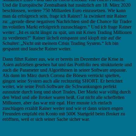
Und die Europäische Zentralbank hat zusätzlich am 18. März 2020
beschlossen, weitere 750 Milliarden Euro einzusetzen. Wie kann
man da erfolgreich sein, frage ich Rainer? Ja zwinkert mir Rainer
zu: „gerade diese negativen Nachrichten sind die Chance für Trader
im volatilen Markt erfolgreich zuzuschlagen.“ Und ich frage Rainer
weiter: „Ist es nicht längst zu spät, um mit Krisen Trading Millionen
zu verdienen?“ Rainer lächelt entspannt und klopft mir auf die
Schulter: „Nicht mit meinem Crisis Trading System.“ Ich bin
gespannt und lausche Rainer weiter.
Dann führt Rainer aus, wie er bereits im Dezember die Krise in
Asien aufziehen gesehen hat und das Portfolio neu strukturierte und
auch die Parameter und Algorithmen in seiner Software anpasste.
Als dann im März durch Corona die Börsen verrückt spielten,
gingen seine System auch alle rechtzeitig SHORT. Er berichtet
weiter, wie seine Profi-Software die Schwankungen perfekt
ausnutzte durch long und short Trades. Der Markt war völlig durch
den Wind und alle Broker waren heiß, Gut nicht alle scheffelten
Millionen, aber das war mir egal. Hier musste ich einfach
zuschlagen erzählt Rainer weiter und wie er dann seinen engen
Freunden empfahl ein Konto mit 500€ Startgeld beim Broker zu
eröffnen, weil er sich seiner Sache sicher war.
5.000€ pro Monat nebenher mit deinem