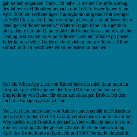
gab keinen negativen Trade. Ich habe 11 meiner Freunde Anfang
des Jahres zu Millionären gemacht und 168 Follower haben Stand
April 2020 ein sechsstelliges Tradingkonto aufgebaut mit weniger
als 500€ Einsatz. Und, mein Vermögen bewegt sich mittlerweile im
2stelligen Millionenbereich.“ Weitere Fragen habe ich eigentlich
nicht, denke ich mir. Dann erklärt mir Rainer, dass er seine täglichen
Trading-Aktivitäten an seine Follower Liste auf WhatsApp postet.
Jeder kann so seine Trades nachvollziehen und profitieren. Klingt
einfach und ich beschließe einen Selbsttest zu machen.
OSTER GESCHENK - Das System von Rainer im
Selbsttest – 5.687€ Gewinn in 10 Tagen
Auf die WhatsApp Liste von Rainer habe ich mich dann noch im
Gespräch per SMS angemeldet. Per SMS kam dann auch die
Empfehlung von Rainer für einen zuverlässigen Broker, bei dem
auch die Einlagen geschützt sind.
Naja, ich habe mich dann von Rainer standesgemäß mit Küsschen
links, rechts in den OSTER Urlaub verabschiedet und mich auf den
Weg zurück nach Frankfurt gemacht. Aber vielleicht hatte ich ja mit
Rainers Trading Challenge eine Chance. Ich habe dann Anfang
April das Brokerkonto aufgemacht und 500€ Startgeld eingezahlt.