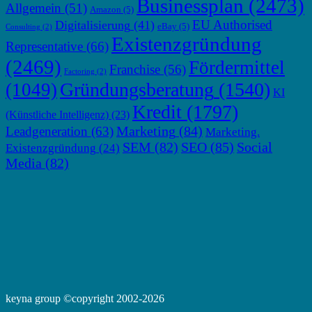
Businessplan
(2473)
Allgemein
(51)
Amazon
(5)
EU Authorised
Digitalisierung
(41)
eBay
(5)
Consulting
(2)
Existenzgründung
Representative
(66)
(2469)
Fördermittel
Franchise
(56)
Factoring
(2)
Gründungsberatung
(1540)
(1049)
KI
Kredit
(1797)
(Künstliche Intelligenz)
(23)
Marketing
(84)
Leadgeneration
(63)
Marketing.
SEM
(82)
SEO
(85)
Social
Existenzgründung
(24)
Media
(82)
keyna group ©copyright 2002-2026