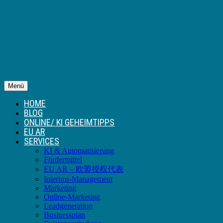
Menü
HOME
BLOG
ONLINE/ KI GEHEIMTIPPS
EU AR
SERVICES
KI & Automatisierung
Fördermittel
EU AR – 欧盟授权代表
Interims-Management
Marketing
Online-Marketing
Leadgeneration
Businessplan