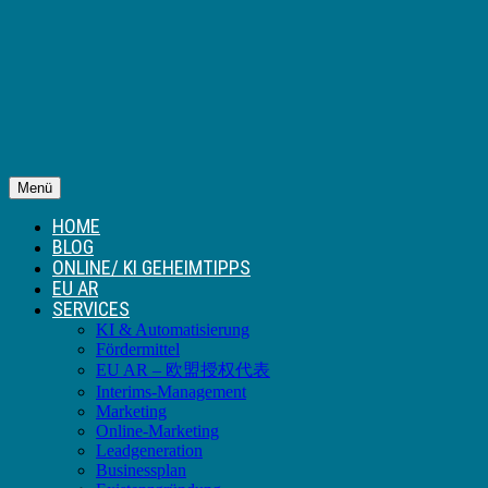
Menü
HOME
BLOG
ONLINE/ KI GEHEIMTIPPS
EU AR
SERVICES
KI & Automatisierung
Fördermittel
EU AR – 欧盟授权代表
Interims-Management
Marketing
Online-Marketing
Leadgeneration
Businessplan