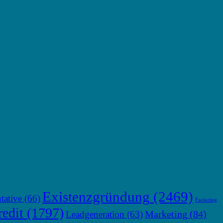
Existenzgründung
(2469)
tative
(66)
Factoring
edit
(1797)
Marketing
(84)
Leadgeneration
(63)