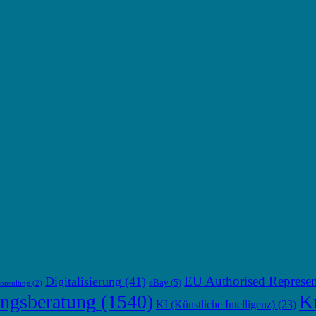
EU Authorised Represen
Digitalisierung
(41)
eBay
(5)
onsulting
(2)
ngsberatung
(1540)
Kr
KI (Künstliche Intelligenz)
(23)