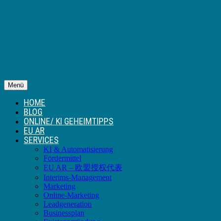
Menü
HOME
BLOG
ONLINE/ KI GEHEIMTIPPS
EU AR
SERVICES
KI & Automatisierung
Fördermittel
EU AR – 欧盟授权代表
Interims-Management
Marketing
Online-Marketing
Leadgeneration
Businessplan