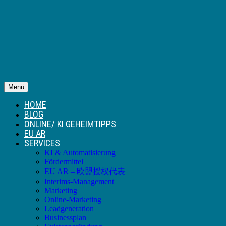
Menü
HOME
BLOG
ONLINE/ KI GEHEIMTIPPS
EU AR
SERVICES
KI & Automatisierung
Fördermittel
EU AR – 欧盟授权代表
Interims-Management
Marketing
Online-Marketing
Leadgeneration
Businessplan