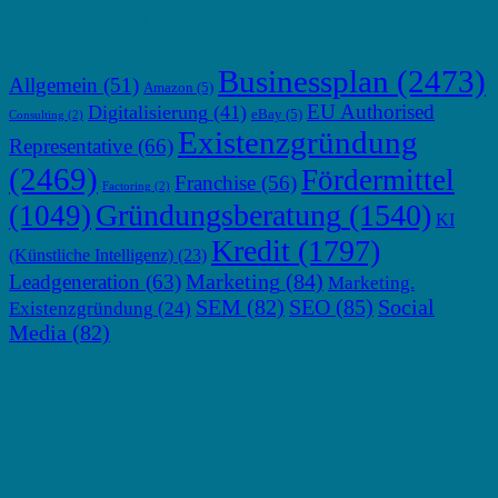
TOP THEMEN
Businessplan
(2473)
Allgemein
(51)
Amazon
(5)
EU Authorised
Digitalisierung
(41)
eBay
(5)
Consulting
(2)
Existenzgründung
Representative
(66)
(2469)
Fördermittel
Franchise
(56)
Factoring
(2)
Gründungsberatung
(1540)
(1049)
KI
Kredit
(1797)
(Künstliche Intelligenz)
(23)
Marketing
(84)
Leadgeneration
(63)
Marketing.
SEM
(82)
SEO
(85)
Social
Existenzgründung
(24)
Media
(82)