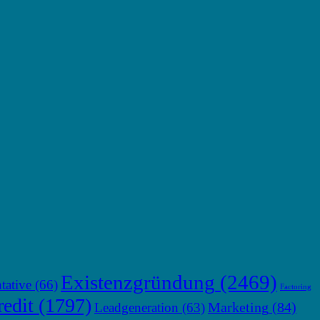
Existenzgründung
(2469)
tative
(66)
Factoring
edit
(1797)
Marketing
(84)
Leadgeneration
(63)