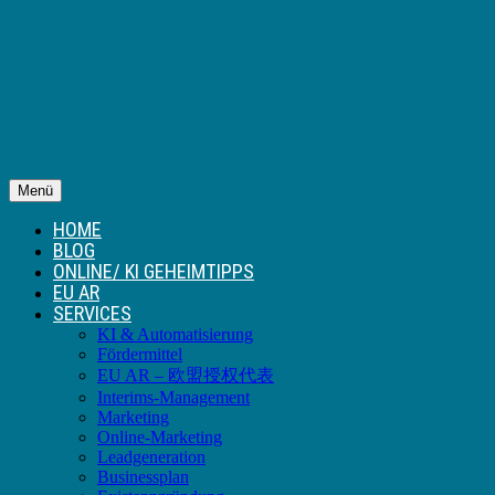
Menü
HOME
BLOG
ONLINE/ KI GEHEIMTIPPS
EU AR
SERVICES
KI & Automatisierung
Fördermittel
EU AR – 欧盟授权代表
Interims-Management
Marketing
Online-Marketing
Leadgeneration
Businessplan