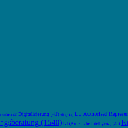
EU Authorised Represen
Digitalisierung
(41)
eBay
(5)
onsulting
(2)
ngsberatung
(1540)
Kr
KI (Künstliche Intelligenz)
(23)