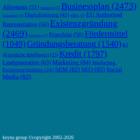
Businessplan
(2473)
Allgemein
(51)
Amazon
(5)
EU Authorised
Digitalisierung
(41)
eBay
(5)
Consulting
(2)
Existenzgründung
Representative
(66)
(2469)
Fördermittel
Franchise
(56)
Factoring
(2)
Gründungsberatung
(1540)
(1049)
KI
Kredit
(1797)
(Künstliche Intelligenz)
(23)
Marketing
(84)
Leadgeneration
(63)
Marketing.
SEM
(82)
SEO
(85)
Social
Existenzgründung
(24)
Media
(82)
keyna group ©copyright 2002-2026