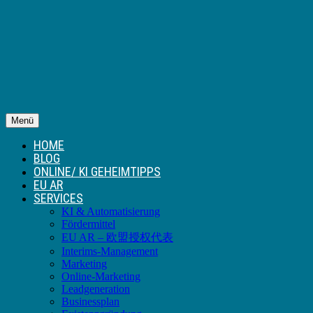
Menü
HOME
BLOG
ONLINE/ KI GEHEIMTIPPS
EU AR
SERVICES
KI & Automatisierung
Fördermittel
EU AR – 欧盟授权代表
Interims-Management
Marketing
Online-Marketing
Leadgeneration
Businessplan