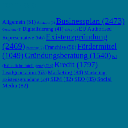
TOP THEMEN
Businessplan
(2473)
Allgemein
(51)
Amazon
(5)
EU Authorised
Digitalisierung
(41)
eBay
(5)
Consulting
(2)
Existenzgründung
Representative
(66)
(2469)
Fördermittel
Franchise
(56)
Factoring
(2)
Gründungsberatung
(1540)
(1049)
KI
Kredit
(1797)
(Künstliche Intelligenz)
(23)
Marketing
(84)
Leadgeneration
(63)
Marketing.
SEM
(82)
SEO
(85)
Social
Existenzgründung
(24)
Media
(82)