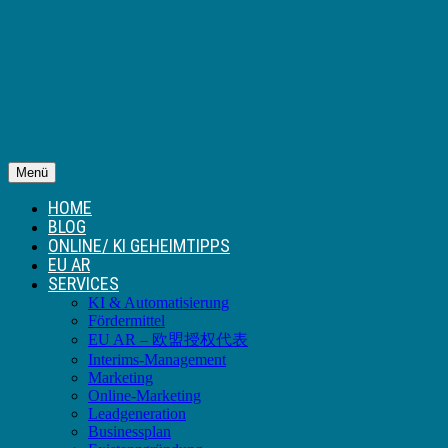
Menü
HOME
BLOG
ONLINE/ KI GEHEIMTIPPS
EU AR
SERVICES
KI & Automatisierung
Fördermittel
EU AR – 欧盟授权代表
Interims-Management
Marketing
Online-Marketing
Leadgeneration
Businessplan