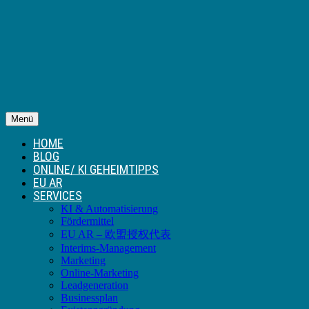
Menü
HOME
BLOG
ONLINE/ KI GEHEIMTIPPS
EU AR
SERVICES
KI & Automatisierung
Fördermittel
EU AR – 欧盟授权代表
Interims-Management
Marketing
Online-Marketing
Leadgeneration
Businessplan