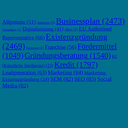
TOP THEMEN
Businessplan
(2473)
Allgemein
(51)
Amazon
(5)
EU Authorised
Digitalisierung
(41)
eBay
(5)
Consulting
(2)
Existenzgründung
Representative
(66)
(2469)
Fördermittel
Franchise
(56)
Factoring
(2)
Gründungsberatung
(1540)
(1049)
KI
Kredit
(1797)
(Künstliche Intelligenz)
(23)
Marketing
(84)
Leadgeneration
(63)
Marketing.
SEM
(82)
SEO
(85)
Social
Existenzgründung
(24)
Media
(82)