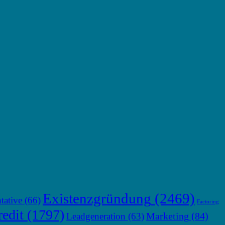
Existenzgründung
(2469)
tative
(66)
Factoring
edit
(1797)
Marketing
(84)
Leadgeneration
(63)