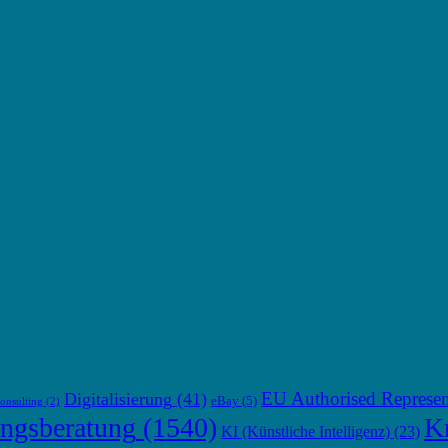
EU Authorised Represen
Digitalisierung
(41)
eBay
(5)
onsulting
(2)
ngsberatung
(1540)
Kr
KI (Künstliche Intelligenz)
(23)