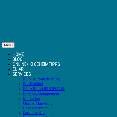
Menü
HOME
BLOG
ONLINE/ KI GEHEIMTIPPS
EU AR
SERVICES
KI & Automatisierung
Fördermittel
EU AR – 欧盟授权代表
Interims-Management
Marketing
Online-Marketing
Leadgeneration
Businessplan