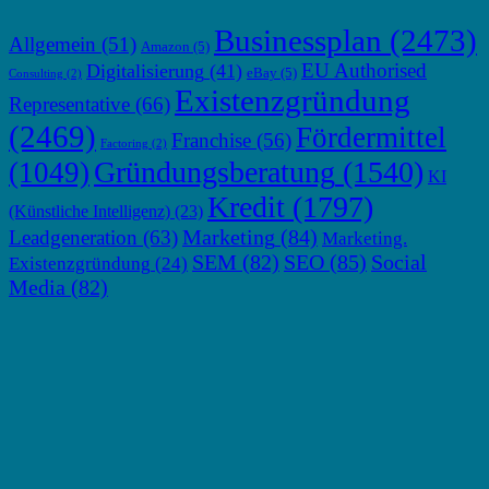
Businessplan
(2473)
Allgemein
(51)
Amazon
(5)
EU Authorised
Digitalisierung
(41)
eBay
(5)
Consulting
(2)
Existenzgründung
Representative
(66)
(2469)
Fördermittel
Franchise
(56)
Factoring
(2)
Gründungsberatung
(1540)
(1049)
KI
Kredit
(1797)
(Künstliche Intelligenz)
(23)
Marketing
(84)
Leadgeneration
(63)
Marketing.
SEM
(82)
SEO
(85)
Social
Existenzgründung
(24)
Media
(82)