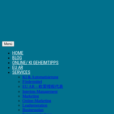
Menü
HOME
BLOG
ONLINE/ KI GEHEIMTIPPS
EU AR
SERVICES
KI & Automatisierung
Fördermittel
EU AR – 欧盟授权代表
Interims-Management
Marketing
Online-Marketing
Leadgeneration
Businessplan