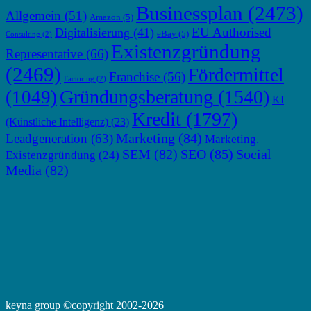
Businessplan
(2473)
Allgemein
(51)
Amazon
(5)
EU Authorised
Digitalisierung
(41)
eBay
(5)
Consulting
(2)
Existenzgründung
Representative
(66)
(2469)
Fördermittel
Franchise
(56)
Factoring
(2)
Gründungsberatung
(1540)
(1049)
KI
Kredit
(1797)
(Künstliche Intelligenz)
(23)
Marketing
(84)
Leadgeneration
(63)
Marketing.
SEM
(82)
SEO
(85)
Social
Existenzgründung
(24)
Media
(82)
keyna group ©copyright 2002-2026