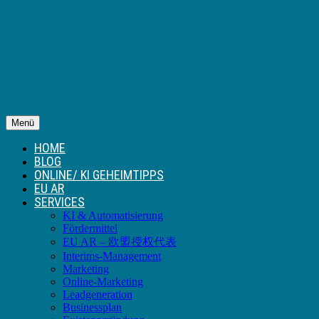
Menü
HOME
BLOG
ONLINE/ KI GEHEIMTIPPS
EU AR
SERVICES
KI & Automatisierung
Fördermittel
EU AR – 欧盟授权代表
Interims-Management
Marketing
Online-Marketing
Leadgeneration
Businessplan