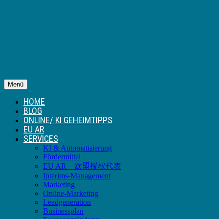
Menü
HOME
BLOG
ONLINE/ KI GEHEIMTIPPS
EU AR
SERVICES
KI & Automatisierung
Fördermittel
EU AR – 欧盟授权代表
Interims-Management
Marketing
Online-Marketing
Leadgeneration
Businessplan