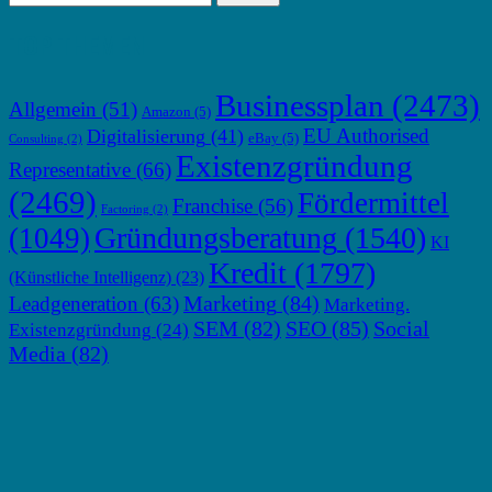
TOP THEMEN
Businessplan
(2473)
Allgemein
(51)
Amazon
(5)
EU Authorised
Digitalisierung
(41)
eBay
(5)
Consulting
(2)
Existenzgründung
Representative
(66)
(2469)
Fördermittel
Franchise
(56)
Factoring
(2)
Gründungsberatung
(1540)
(1049)
KI
Kredit
(1797)
(Künstliche Intelligenz)
(23)
Marketing
(84)
Leadgeneration
(63)
Marketing.
SEM
(82)
SEO
(85)
Social
Existenzgründung
(24)
Media
(82)