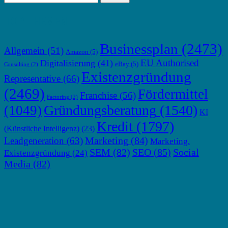
TOP THEMEN
Businessplan
(2473)
Allgemein
(51)
Amazon
(5)
EU Authorised
Digitalisierung
(41)
eBay
(5)
Consulting
(2)
Existenzgründung
Representative
(66)
(2469)
Fördermittel
Franchise
(56)
Factoring
(2)
Gründungsberatung
(1540)
(1049)
KI
Kredit
(1797)
(Künstliche Intelligenz)
(23)
Marketing
(84)
Leadgeneration
(63)
Marketing.
SEM
(82)
SEO
(85)
Social
Existenzgründung
(24)
Media
(82)