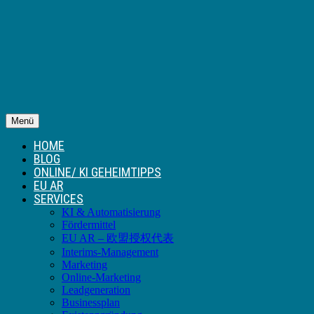
Menü
HOME
BLOG
ONLINE/ KI GEHEIMTIPPS
EU AR
SERVICES
KI & Automatisierung
Fördermittel
EU AR – 欧盟授权代表
Interims-Management
Marketing
Online-Marketing
Leadgeneration
Businessplan