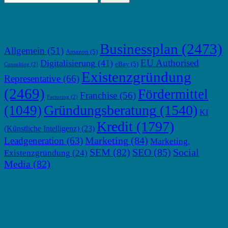
TOP THEMEN
Businessplan
(2473)
Allgemein
(51)
Amazon
(5)
EU Authorised
Digitalisierung
(41)
eBay
(5)
Consulting
(2)
Existenzgründung
Representative
(66)
(2469)
Fördermittel
Franchise
(56)
Factoring
(2)
Gründungsberatung
(1540)
(1049)
KI
Kredit
(1797)
(Künstliche Intelligenz)
(23)
Marketing
(84)
Leadgeneration
(63)
Marketing.
SEM
(82)
SEO
(85)
Social
Existenzgründung
(24)
Media
(82)