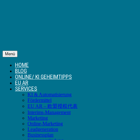
Menü
HOME
BLOG
ONLINE/ KI GEHEIMTIPPS
EU AR
SERVICES
KI & Automatisierung
Fördermittel
EU AR – 欧盟授权代表
Interims-Management
Marketing
Online-Marketing
Leadgeneration
Businessplan