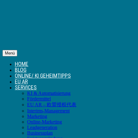
Menü
HOME
BLOG
ONLINE/ KI GEHEIMTIPPS
EU AR
SERVICES
KI & Automatisierung
Fördermittel
EU AR – 欧盟授权代表
Interims-Management
Marketing
Online-Marketing
Leadgeneration
Businessplan