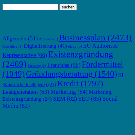
TOP THEMEN
Businessplan
(2473)
Allgemein
(51)
Amazon
(5)
EU Authorised
Digitalisierung
(41)
eBay
(5)
Consulting
(2)
Existenzgründung
Representative
(66)
(2469)
Fördermittel
Franchise
(56)
Factoring
(2)
Gründungsberatung
(1540)
(1049)
KI
Kredit
(1797)
(Künstliche Intelligenz)
(23)
Marketing
(84)
Leadgeneration
(63)
Marketing.
SEM
(82)
SEO
(85)
Social
Existenzgründung
(24)
Media
(82)