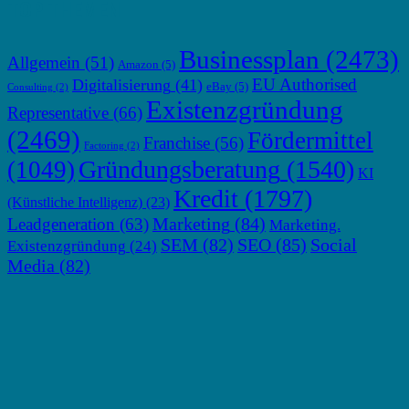
TOP THEMEN
Businessplan
(2473)
Allgemein
(51)
Amazon
(5)
EU Authorised
Digitalisierung
(41)
eBay
(5)
Consulting
(2)
Existenzgründung
Representative
(66)
(2469)
Fördermittel
Franchise
(56)
Factoring
(2)
Gründungsberatung
(1540)
(1049)
KI
Kredit
(1797)
(Künstliche Intelligenz)
(23)
Marketing
(84)
Leadgeneration
(63)
Marketing.
SEM
(82)
SEO
(85)
Social
Existenzgründung
(24)
Media
(82)