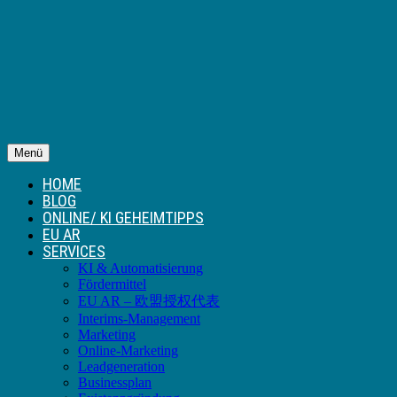
Menü
HOME
BLOG
ONLINE/ KI GEHEIMTIPPS
EU AR
SERVICES
KI & Automatisierung
Fördermittel
EU AR – 欧盟授权代表
Interims-Management
Marketing
Online-Marketing
Leadgeneration
Businessplan